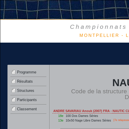
Championnats 
MONTPELLIER - L
Programme
NA
Résultats
Code de la structure
Structures
D
Participants
Classement
ANDRE SAVARIAU Anouk (2007) FRA - NAUTIC C
18e
100 Dos Dames Séries
13e
10x50 Nage Libre Dames Séries
[7e relayeus