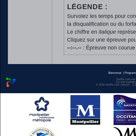
LÉGENDE :
Survolez les temps pour cons
la disqualification ou du forfa
Le chiffre en
italique
représen
Cliquez sur une épreuve pour
--:--.--
: Épreuve non courue
Bienvenue
|
Progra
liveffn.com est
Ce site exploite
© 2011 liveffn.com version : 2.