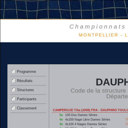
Championnats 
MONTPELLIER - L
Programme
DAUPH
Résultats
Code de la structure
Structures
Départ
Participants
Classement
CAMPERGUE Tilia (2008) FRA - DAUPHINS TOUL
5e
100 Dos Dames Séries
4e
4x200 Nage Libre Dames Séries
[
1
4e
4x100 4 Nages Dames Séries
[
1