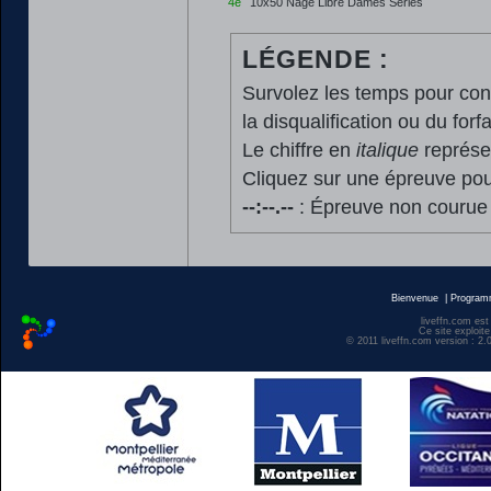
4e
10x50 Nage Libre Dames Séries
LÉGENDE :
Survolez les temps pour cons
la disqualification ou du forfa
Le chiffre en
italique
représen
Cliquez sur une épreuve pour
--:--.--
: Épreuve non courue
Bienvenue
|
Progra
liveffn.com est
Ce site exploite
© 2011 liveffn.com version : 2.