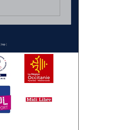
n
[
top
]