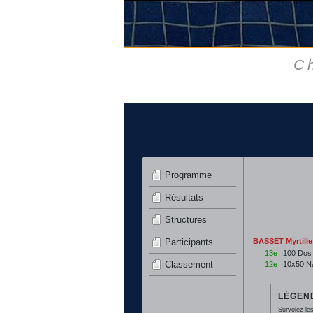
C
Programme
Résultats
Structures
Participants
BASSET Myrtill
13e
100 Dos
Classement
12e
10x50 N
LÉGEND
Survolez les