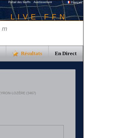
Portail des liveffn
Avertissement
Français
LIVE FFN
 m
Résultats
En Direct
N
 AVEYRON-LOZÈRE (3467)