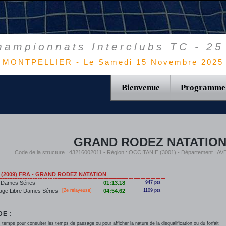
hampionnats Interclubs TC - 25
MONTPELLIER - Le Samedi 15 Novembre 2025
Bienvenue
Programme
GRAND RODEZ NATATIO
Code de la structure : 43216002011 - Région : OCCITANIE (3001) - Département :
e (2009) FRA - GRAND RODEZ NATATION
 Dames Séries
01:13.18
947 pts
age Libre Dames Séries
[2e relayeuse]
04:54.62
1109 pts
E :
 temps pour consulter les temps de passage ou pour afficher la nature de la disqualification ou du forfait