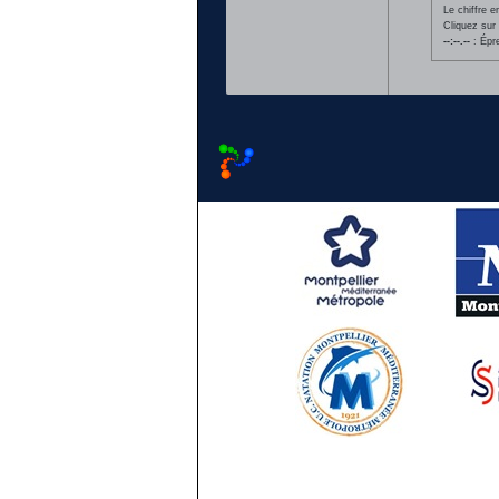
Le chiffre 
Cliquez sur 
--:--.--
: Épr