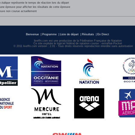
en
italique
représente le temps de réaction lors du départ
une épreuve pour afficher les résultats de cette épreuve
euve non courue actuellement
Bienvenue
|
Programme
|
Liste de départ
|
Résultats
|
En Direct
liveffn.com est une production de la Fédération Française de Natation
Ce site exploite le logiciel fédéral de natation course : extraNat-Pocket
© 2011 liveffn.com version : 2.01 - Tous droits réservés reproduction interdite sans autorisatio