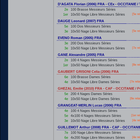
D'AGATA Florian (2006) FRA - CEx - OCCITANIE
2e
100 Brasse Messieurs Séries
1er
10x50 Nage Libre Messieurs Séries
[5e re
DAUGE Leonard (2007) FRA
5e
100 Dos Messieurs Séries
3e
10x50 Nage Libre Messieurs Séries
[5e re
EVENO Roman (2005) FRA
3e
200 Dos Messieurs Séries
3e
10x50 Nage Libre Messieurs Séries
[7e re
GANE Alexandre (2005) FRA
2e
100 4 Nages Messieurs Séries
1er
10x50 Nage Libre Messieurs Séries
[8e re
GAUBERT GRISONI Celia (2006) FRA
6e
100 Brasse Dames Séries
4e
10x50 Nage Libre Dames Séries
[7e rel
GHEZAL Emilie (2010) FRA - CAF - OCCITANIE 
5e
200 4 Nages Dames Séries
4e
10x50 Nage Libre Dames Séries
[6e rel
GRANGEAT-MERLIN Lucas (2006) FRA
4e
100 4 Nages Messieurs Séries
5e
4x100 4 Nages Messieurs Séries
[
1er
re
3e
10x50 Nage Libre Messieurs Séries
[4e re
GUILLEMOT Arthur (2008) FRA - CAF - OCCITAN
7e
100 Nage Libre Messieurs Séries
6e
4x200 Nage Libre Messieurs Séries
[4e re