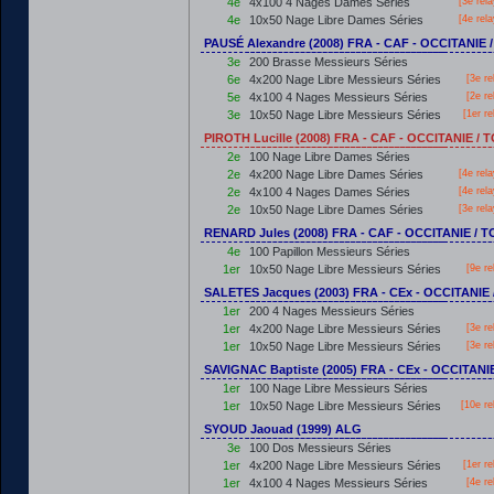
4e
4x100 4 Nages Dames Séries
[3e rel
4e
10x50 Nage Libre Dames Séries
[4e rel
PAUSÉ Alexandre (2008) FRA - CAF - OCCITANIE
3e
200 Brasse Messieurs Séries
6e
4x200 Nage Libre Messieurs Séries
[3e re
5e
4x100 4 Nages Messieurs Séries
[2e re
3e
10x50 Nage Libre Messieurs Séries
[
1er
re
PIROTH Lucille (2008) FRA - CAF - OCCITANIE /
2e
100 Nage Libre Dames Séries
2e
4x200 Nage Libre Dames Séries
[4e rel
2e
4x100 4 Nages Dames Séries
[4e rel
2e
10x50 Nage Libre Dames Séries
[3e rel
RENARD Jules (2008) FRA - CAF - OCCITANIE /
4e
100 Papillon Messieurs Séries
1er
10x50 Nage Libre Messieurs Séries
[9e re
SALETES Jacques (2003) FRA - CEx - OCCITANI
1er
200 4 Nages Messieurs Séries
1er
4x200 Nage Libre Messieurs Séries
[3e re
1er
10x50 Nage Libre Messieurs Séries
[3e re
SAVIGNAC Baptiste (2005) FRA - CEx - OCCITAN
1er
100 Nage Libre Messieurs Séries
1er
10x50 Nage Libre Messieurs Séries
[10e re
SYOUD Jaouad (1999) ALG
3e
100 Dos Messieurs Séries
1er
4x200 Nage Libre Messieurs Séries
[
1er
re
1er
4x100 4 Nages Messieurs Séries
[4e re