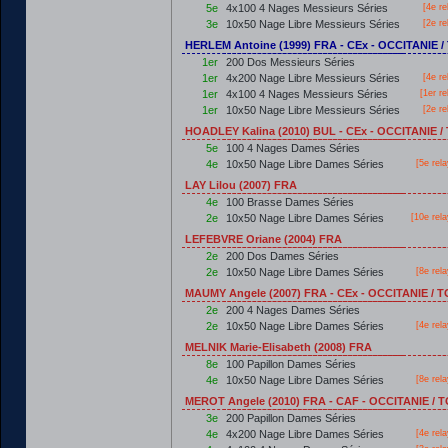
5e
4x100 4 Nages Messieurs Séries
[4e re
3e
10x50 Nage Libre Messieurs Séries
[2e re
HERLEM Antoine (1999) FRA - CEx - OCCITANIE
1er
200 Dos Messieurs Séries
1er
4x200 Nage Libre Messieurs Séries
[4e re
1er
4x100 4 Nages Messieurs Séries
[
1er
re
1er
10x50 Nage Libre Messieurs Séries
[2e re
HOADLEY Kalina (2010) BUL - CEx - OCCITANIE
5e
100 4 Nages Dames Séries
4e
10x50 Nage Libre Dames Séries
[5e rel
LAY Lilou (2007) FRA
4e
100 Brasse Dames Séries
2e
10x50 Nage Libre Dames Séries
[10e rel
LEFEBVRE Oriane (2004) FRA
2e
200 Dos Dames Séries
2e
10x50 Nage Libre Dames Séries
[8e rel
MAUMY Angele (2007) FRA - CEx - OCCITANIE /
2e
200 4 Nages Dames Séries
2e
10x50 Nage Libre Dames Séries
[4e rel
MELNIK Marie-Elisabeth (2008) FRA
8e
100 Papillon Dames Séries
4e
10x50 Nage Libre Dames Séries
[8e rel
MEROT Angele (2010) FRA - CAF - OCCITANIE /
3e
200 Papillon Dames Séries
4e
4x200 Nage Libre Dames Séries
[4e rel