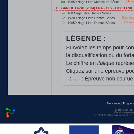
1er
10x50 Nage Libre Messieurs Séries
[4e re
TESSARIOL Lucile (2004) FRA - CEx - OCCITANI
2e
400 Nage Libre Dames Séries
2e
4x200 Nage Libre Dames Séries
[
1ère
rela
2e
10x50 Nage Libre Dames Séries
[2e rel
LÉGENDE :
Survolez les temps pour cons
la disqualification ou du forfa
Le chiffre en
italique
représen
Cliquez sur une épreuve pour
--:--.--
: Épreuve non courue
Bienvenue
|
Progra
liveffn.com est
Ce site exploite
© 2011 liveffn.com version : 2.