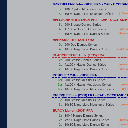
BARTHELEMY Jules (2008) FRA - CAF - OCCITAN
5e
100 Papillon Messieurs Séries
3e
10x50 Nage Libre Messieurs Séries
[10e re
BELLACHE Melisa (2008) FRA - CAF - OCCITANI
5e
200 Brasse Dames Séries
4e
4x100 4 Nages Dames Séries
[2e rel
4e
10x50 Nage Libre Dames Séries
[9e rel
BERNARDI Tess (2011) FRA
9e
200 Dos Dames Séries
4e
10x50 Nage Libre Dames Séries
[10e rel
BLANCHETIERE Adèle (1999) FRA
2e
200 Brasse Dames Séries
2e
4x100 4 Nages Dames Séries
[2e rel
2e
10x50 Nage Libre Dames Séries
[7e rel
BOUCHER Millian (2002) FRA
1er
200 Brasse Messieurs Séries
1er
4x100 4 Nages Messieurs Séries
[2e re
1er
10x50 Nage Libre Messieurs Séries
[6e re
BRUSQUE Remi (2008) FRA - CAF - OCCITANIE 
5e
100 Brasse Messieurs Séries
3e
10x50 Nage Libre Messieurs Séries
[9e re
BURGY Manon (2005) FRA
2e
100 4 Nages Dames Séries
2e
4x200 Nage Libre Dames Séries
[3e rel
2e
10x50 Nage Libre Dames Séries
[6e rel