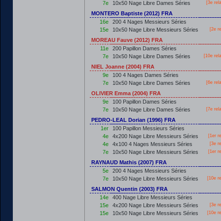
7e
10x50 Nage Libre Dames Séries
[3e rel
MONTERO Baptiste (2012) FRA
16e
200 4 Nages Messieurs Séries
15e
10x50 Nage Libre Messieurs Séries
[2e r
MOREAU Fauve (2012) FRA
11e
200 Papillon Dames Séries
7e
10x50 Nage Libre Dames Séries
[10e rel
NIEL Joanne (2004) FRA
9e
100 4 Nages Dames Séries
7e
10x50 Nage Libre Dames Séries
[6e rel
OLIVIER Emma (2004) FRA
9e
100 Papillon Dames Séries
7e
10x50 Nage Libre Dames Séries
[7e rel
PEDRO-LEAL Dorian (1996) FRA
1er
100 Papillon Messieurs Séries
4e
4x200 Nage Libre Messieurs Séries
[
1er
re
4e
4x100 4 Nages Messieurs Séries
[3e r
7e
10x50 Nage Libre Messieurs Séries
[
1er
re
RAYNAUD Mathis (2007) FRA
5e
200 4 Nages Messieurs Séries
7e
10x50 Nage Libre Messieurs Séries
[10e r
SALMON Quentin (2003) FRA
14e
400 Nage Libre Messieurs Séries
15e
4x200 Nage Libre Messieurs Séries
[3e r
15e
10x50 Nage Libre Messieurs Séries
[10e r