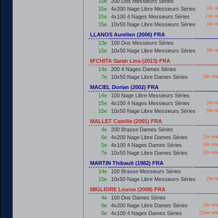
10e
200 Dos Messieurs Séries
15e
4x200 Nage Libre Messieurs Séries
[2e r
15e
4x100 4 Nages Messieurs Séries
[
1er
re
15e
10x50 Nage Libre Messieurs Séries
[4e r
LLANOS Aurelien (2006) FRA
13e
100 Dos Messieurs Séries
15e
10x50 Nage Libre Messieurs Séries
[8e r
M'CHITA Sarah Lina (2013) FRA
14e
200 4 Nages Dames Séries
7e
10x50 Nage Libre Dames Séries
[9e rel
MACIEL Dorian (2002) FRA
14e
100 Nage Libre Messieurs Séries
15e
4x100 4 Nages Messieurs Séries
[4e r
15e
10x50 Nage Libre Messieurs Séries
[9e r
MALLET Camille (2001) FRA
4e
200 Brasse Dames Séries
6e
4x200 Nage Libre Dames Séries
[2e rel
5e
4x100 4 Nages Dames Séries
[4e rel
7e
10x50 Nage Libre Dames Séries
[2e rel
MARTIN Thibault (1982) FRA
14e
100 Brasse Messieurs Séries
15e
10x50 Nage Libre Messieurs Séries
[5e r
MIGLIORE Louisa (2008) FRA
4e
100 Dos Dames Séries
6e
4x200 Nage Libre Dames Séries
[3e rel
5e
4x100 4 Nages Dames Séries
[
1ère
rel