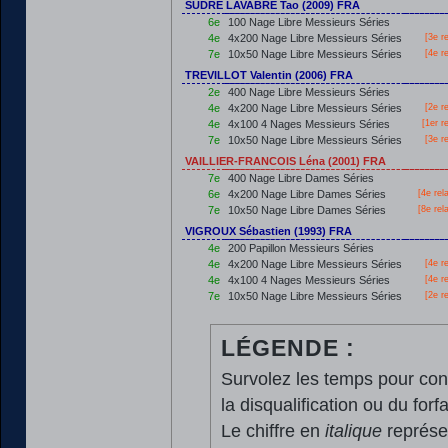
SUDRE LAVABRE Tao (2009) FRA
6e
100 Nage Libre Messieurs Séries
4e
4x200 Nage Libre Messieurs Séries
[3e r
7e
10x50 Nage Libre Messieurs Séries
[4e r
TREVILLOT Valentin (2006) FRA
2e
400 Nage Libre Messieurs Séries
4e
4x200 Nage Libre Messieurs Séries
[2e r
4e
4x100 4 Nages Messieurs Séries
[
1er
re
7e
10x50 Nage Libre Messieurs Séries
[3e r
VAILLIER-FRANCOIS Léna (2001) FRA
7e
400 Nage Libre Dames Séries
6e
4x200 Nage Libre Dames Séries
[4e rel
7e
10x50 Nage Libre Dames Séries
[8e rel
VIGROUX Sébastien (1993) FRA
4e
200 Papillon Messieurs Séries
4e
4x200 Nage Libre Messieurs Séries
[4e r
4e
4x100 4 Nages Messieurs Séries
[4e r
7e
10x50 Nage Libre Messieurs Séries
[2e r
LÉGENDE :
Survolez les temps pour cons
la disqualification ou du forfa
Le chiffre en
italique
représen