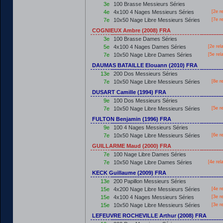
3e
100 Brasse Messieurs Séries
4e
4x100 4 Nages Messieurs Séries
[2e r
7e
10x50 Nage Libre Messieurs Séries
[7e r
COGNIEUX Ambre (2008) FRA
3e
100 Brasse Dames Séries
5e
4x100 4 Nages Dames Séries
[2e rel
7e
10x50 Nage Libre Dames Séries
[5e rel
DAUMAS BATAILLE Elouann (2010) FRA
13e
200 Dos Messieurs Séries
7e
10x50 Nage Libre Messieurs Séries
[8e r
DUSART Camille (1994) FRA
9e
100 Dos Messieurs Séries
7e
10x50 Nage Libre Messieurs Séries
[5e r
FULTON Benjamin (1996) FRA
9e
100 4 Nages Messieurs Séries
7e
10x50 Nage Libre Messieurs Séries
[6e r
GUILLARME Maud (2000) FRA
7e
100 Nage Libre Dames Séries
7e
10x50 Nage Libre Dames Séries
[4e rel
KECK Guillaume (2009) FRA
13e
200 Papillon Messieurs Séries
15e
4x200 Nage Libre Messieurs Séries
[4e r
15e
4x100 4 Nages Messieurs Séries
[3e r
15e
10x50 Nage Libre Messieurs Séries
[3e r
LEFEUVRE ROCHEVILLE Arthur (2008) FRA