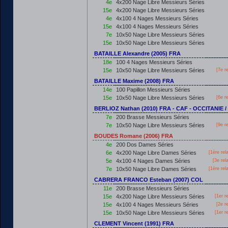
4e
4x200 Nage Libre Messieurs Séries
15e
4x200 Nage Libre Messieurs Séries
4e
4x100 4 Nages Messieurs Séries
15e
4x100 4 Nages Messieurs Séries
7e
10x50 Nage Libre Messieurs Séries
15e
10x50 Nage Libre Messieurs Séries
BATAILLE Alexandre (2005) FRA
18e
100 4 Nages Messieurs Séries
15e
10x50 Nage Libre Messieurs Séries
[7e r
BATAILLE Maxime (2008) FRA
14e
100 Papillon Messieurs Séries
15e
10x50 Nage Libre Messieurs Séries
[6e r
BERLIOZ Nathan (2010) FRA - CAF - OCCITANIE
7e
200 Brasse Messieurs Séries
7e
10x50 Nage Libre Messieurs Séries
[9e r
BOUDES Romane (2006) FRA
4e
200 Dos Dames Séries
6e
4x200 Nage Libre Dames Séries
[
1ère
rel
5e
4x100 4 Nages Dames Séries
[3e rel
7e
10x50 Nage Libre Dames Séries
[
1ère
rel
CABRERA FRANCO Esteban (2007) COL
11e
200 Brasse Messieurs Séries
15e
4x200 Nage Libre Messieurs Séries
[
1er
re
15e
4x100 4 Nages Messieurs Séries
[2e r
15e
10x50 Nage Libre Messieurs Séries
[
1er
re
CLEMENT Vincent (1991) FRA