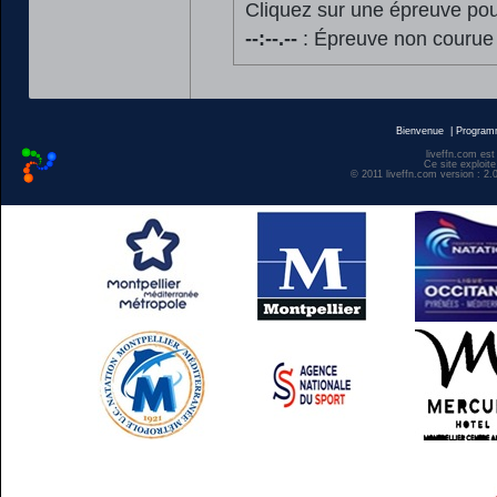
Cliquez sur une épreuve pour
--:--.--
: Épreuve non courue
Bienvenue
|
Progra
liveffn.com est
Ce site exploite
© 2011 liveffn.com version : 2.