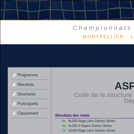
Championnats 
MONTPELLIER - L
Programme
ASP
Résultats
Code de la structure
Structures
Dép
Participants
Classement
Résultats des relais
6e
4x200 Nage Libre Dames Séries
5e
4x100 4 Nages Dames Séries
7e
10x50 Nage Libre Dames Séries