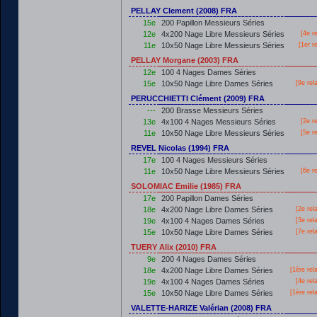
PELLAY Clement (2008) FRA
15e
200 Papillon Messieurs Séries
12e
4x200 Nage Libre Messieurs Séries
[4e r
11e
10x50 Nage Libre Messieurs Séries
[
1er
re
PELLAY Morgane (2003) FRA
12e
100 4 Nages Dames Séries
15e
10x50 Nage Libre Dames Séries
[9e rel
PERUCCHIETTI Clément (2009) FRA
---
200 Brasse Messieurs Séries
13e
4x100 4 Nages Messieurs Séries
[2e r
11e
10x50 Nage Libre Messieurs Séries
[5e r
REVEL Nicolas (1994) FRA
17e
100 4 Nages Messieurs Séries
11e
10x50 Nage Libre Messieurs Séries
[6e r
SOLOMIAC Emilie (1985) FRA
17e
200 Papillon Dames Séries
18e
4x200 Nage Libre Dames Séries
[2e rel
19e
4x100 4 Nages Dames Séries
[3e rel
15e
10x50 Nage Libre Dames Séries
[7e rel
TUERY Alix (2010) FRA
9e
200 4 Nages Dames Séries
18e
4x200 Nage Libre Dames Séries
[
1ère
rel
19e
4x100 4 Nages Dames Séries
[4e rel
15e
10x50 Nage Libre Dames Séries
[
1ère
rel
VALETTE-HARIZE Valérian (2008) FRA