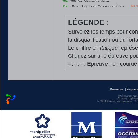
20e
200 Dos Messieurs Séries
11e
10x50 Nage Libre Messieurs Séries
[3e r
LÉGENDE :
Survolez les temps pour cons
la disqualification ou du forfa
Le chiffre en
italique
représen
Cliquez sur une épreuve pour
--:--.--
: Épreuve non courue
Bienvenue
|
Progra
liveffn.com est
Ce site exploite
© 2011 liveffn.com version : 2.