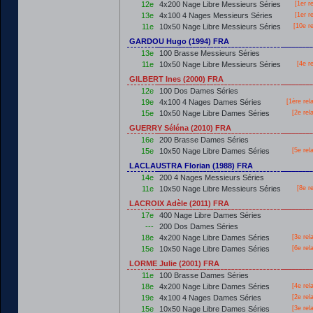
12e
4x200 Nage Libre Messieurs Séries
[
1er
re
13e
4x100 4 Nages Messieurs Séries
[
1er
re
11e
10x50 Nage Libre Messieurs Séries
[10e r
GARDOU Hugo (1994) FRA
13e
100 Brasse Messieurs Séries
11e
10x50 Nage Libre Messieurs Séries
[4e r
GILBERT Ines (2000) FRA
12e
100 Dos Dames Séries
19e
4x100 4 Nages Dames Séries
[
1ère
rel
15e
10x50 Nage Libre Dames Séries
[2e rel
GUERRY Séléna (2010) FRA
16e
200 Brasse Dames Séries
15e
10x50 Nage Libre Dames Séries
[5e rel
LACLAUSTRA Florian (1988) FRA
14e
200 4 Nages Messieurs Séries
11e
10x50 Nage Libre Messieurs Séries
[8e r
LACROIX Adèle (2011) FRA
17e
400 Nage Libre Dames Séries
---
200 Dos Dames Séries
18e
4x200 Nage Libre Dames Séries
[3e rel
15e
10x50 Nage Libre Dames Séries
[6e rel
LORME Julie (2001) FRA
11e
100 Brasse Dames Séries
18e
4x200 Nage Libre Dames Séries
[4e rel
19e
4x100 4 Nages Dames Séries
[2e rel
15e
10x50 Nage Libre Dames Séries
[3e rel