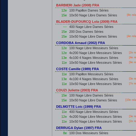
BARBIERI Jade (2008) FRA
12e
100 Papillon Dames Séries
15e
10x50 Nage Libre Dames Séries
[8e rel
BLADER-DUFOURCQ Lola (2009) FRA
---
400 Nage Libre Dames Séries
15e
200 Dos Dames Séries
15e
10x50 Nage Libre Dames Séries
[4e rel
CORDOBA Arnaud (2002) FRA
12e
100 Nage Libre Messieurs Séries
12e
4x200 Nage Libre Messieurs Séries
[2e r
13e
4x100 4 Nages Messieurs Séries
[4e r
11e
10x50 Nage Libre Messieurs Séries
[9e r
COSTE Camille (1989) FRA
11e
100 Papillon Messieurs Séries
13e
4x100 4 Nages Messieurs Séries
[3e r
11e
10x50 Nage Libre Messieurs Séries
[7e r
COUZI Juliette (2003) FRA
15e
100 Nage Libre Dames Séries
15e
10x50 Nage Libre Dames Séries
[10e rel
DELMOTTE Loic (1999) FRA
11e
400 Nage Libre Messieurs Séries
12e
4x200 Nage Libre Messieurs Séries
[3e r
11e
10x50 Nage Libre Messieurs Séries
[2e r
DERRUGA Dylan (1997) FRA
8e
100 Dos Messieurs Séries