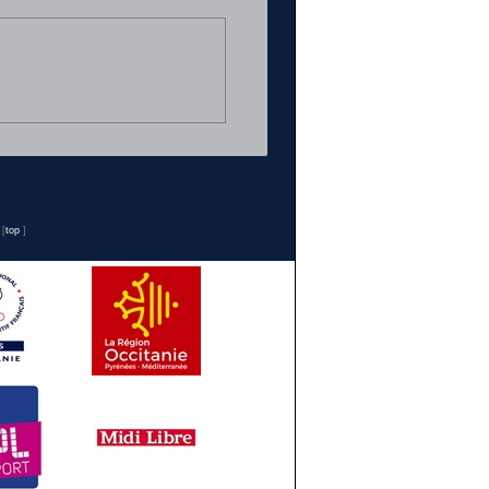
n
[
top
]