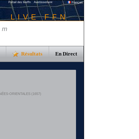
Portail des liveffn
Avertissement
Français
LIVE FFN
 m
Résultats
En Direct
YRÉNÉES-ORIENTALES (1657)