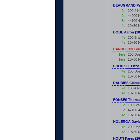
BEAUGRAND Pau
2e
200 4 N
2e
4x200 N
3e
4x100 4
4e
10x50 N
BOBE Aaron (20
4e
200 Bra
4e
10x50 N
CANDELON Loun
1ère
200 Do
1ère
10x50 N
CROUZET Enzo 
4e
200 Dos
4e
10x50 N
DAUDIES Clemen
7e
100 4 N
4e
10x50 N
FONSES Thomas
6e
100 Bra
3e
4x100 4
4e
10x50 N
HOLERGA David
11e
200 Pap
4e
10x50 N
HOUTI Fares (2