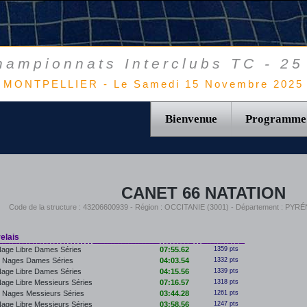
hampionnats Interclubs TC - 25
MONTPELLIER - Le Samedi 15 Novembre 2025
Bienvenue
Programme
CANET 66 NATATION
Code de la structure : 43206600939 - Région : OCCITANIE (3001) - Département : P
elais
age Libre Dames Séries
07:55.62
1359 pts
4 Nages Dames Séries
04:03.54
1332 pts
age Libre Dames Séries
04:15.56
1339 pts
age Libre Messieurs Séries
07:16.57
1318 pts
 Nages Messieurs Séries
03:44.28
1261 pts
age Libre Messieurs Séries
03:58.56
1247 pts