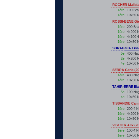
ROCHER Malicia
1ère
100 Bra
1ère
10x50 N
ROSSI-BENE Giu
1ère
200 Bra
1ère
4x200 N
1ère
4x100 
1ère
10x50 N
SBRAGGIA Lisan
5e
400 Nag
2e
4x200 N
4e
10x50 N
SERRA Carla (2
1ère
400 Nag
1ère
10x50 N
TAHIR-ERRE Ilia
5e
100 Nag
4e
10x50 N
TISSANDIE Cami
1ère
200 4 
1ère
4x200 N
1ère
10x50 N
VIGUIER Alix (2
1ère
100 4 
1ère
10x50 N