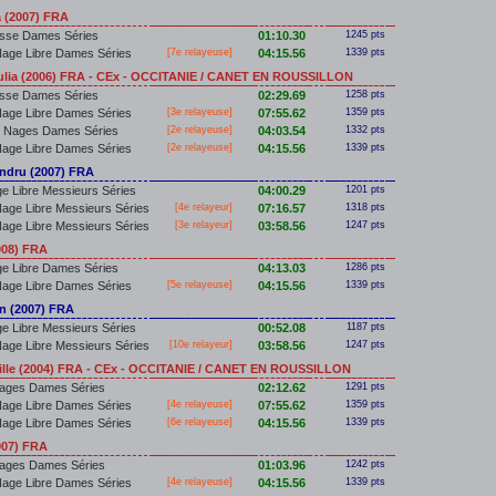
 (2007) FRA
sse Dames Séries
01:10.30
1245 pts
age Libre Dames Séries
[7e relayeuse]
04:15.56
1339 pts
lia (2006) FRA - CEx - OCCITANIE / CANET EN ROUSSILLON
sse Dames Séries
02:29.69
1258 pts
age Libre Dames Séries
[3e relayeuse]
07:55.62
1359 pts
4 Nages Dames Séries
[2e relayeuse]
04:03.54
1332 pts
age Libre Dames Séries
[2e relayeuse]
04:15.56
1339 pts
dru (2007) FRA
e Libre Messieurs Séries
04:00.29
1201 pts
age Libre Messieurs Séries
[4e relayeur]
07:16.57
1318 pts
age Libre Messieurs Séries
[3e relayeur]
03:58.56
1247 pts
008) FRA
e Libre Dames Séries
04:13.03
1286 pts
age Libre Dames Séries
[5e relayeuse]
04:15.56
1339 pts
n (2007) FRA
e Libre Messieurs Séries
00:52.08
1187 pts
age Libre Messieurs Séries
[10e relayeur]
03:58.56
1247 pts
lle (2004) FRA - CEx - OCCITANIE / CANET EN ROUSSILLON
Nages Dames Séries
02:12.62
1291 pts
age Libre Dames Séries
[4e relayeuse]
07:55.62
1359 pts
age Libre Dames Séries
[6e relayeuse]
04:15.56
1339 pts
007) FRA
Nages Dames Séries
01:03.96
1242 pts
age Libre Dames Séries
[4e relayeuse]
04:15.56
1339 pts