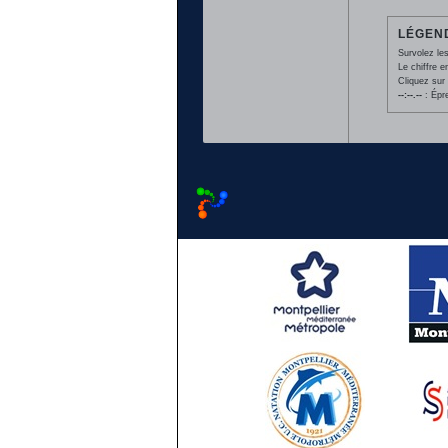
LÉGEND
Survolez les
Le chiffre 
Cliquez sur 
--:--.--
: Épr