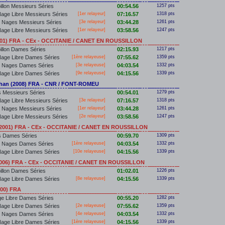
illon Messieurs Séries
00:54.56
1257 pts
age Libre Messieurs Séries
[
1er
relayeur]
07:16.57
1318 pts
 Nages Messieurs Séries
[3e relayeur]
03:44.28
1261 pts
age Libre Messieurs Séries
[
1er
relayeur]
03:58.56
1247 pts
001) FRA - CEx - OCCITANIE / CANET EN ROUSSILLON
illon Dames Séries
02:15.93
1217 pts
age Libre Dames Séries
[
1ère
relayeuse]
07:55.62
1359 pts
4 Nages Dames Séries
[3e relayeuse]
04:03.54
1332 pts
age Libre Dames Séries
[9e relayeuse]
04:15.56
1339 pts
an (2008) FRA - CNR / FONT-ROMEU
 Messieurs Séries
00:54.01
1279 pts
age Libre Messieurs Séries
[3e relayeur]
07:16.57
1318 pts
 Nages Messieurs Séries
[
1er
relayeur]
03:44.28
1261 pts
age Libre Messieurs Séries
[2e relayeur]
03:58.56
1247 pts
(2001) FRA - CEx - OCCITANIE / CANET EN ROUSSILLON
s Dames Séries
00:59.70
1309 pts
4 Nages Dames Séries
[
1ère
relayeuse]
04:03.54
1332 pts
age Libre Dames Séries
[10e relayeuse]
04:15.56
1339 pts
2006) FRA - CEx - OCCITANIE / CANET EN ROUSSILLON
illon Dames Séries
01:02.01
1226 pts
age Libre Dames Séries
[8e relayeuse]
04:15.56
1339 pts
000) FRA
e Libre Dames Séries
00:55.20
1282 pts
age Libre Dames Séries
[2e relayeuse]
07:55.62
1359 pts
4 Nages Dames Séries
[4e relayeuse]
04:03.54
1332 pts
age Libre Dames Séries
[
1ère
relayeuse]
04:15.56
1339 pts