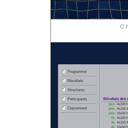
C
Programme
Résultats
Structures
Participants
Résultats des r
1ère
4x200 N
Classement
1ère
4x100 
1ère
10x50 N
2e
4x200 N
3e
4x100 4
4e
10x50 N