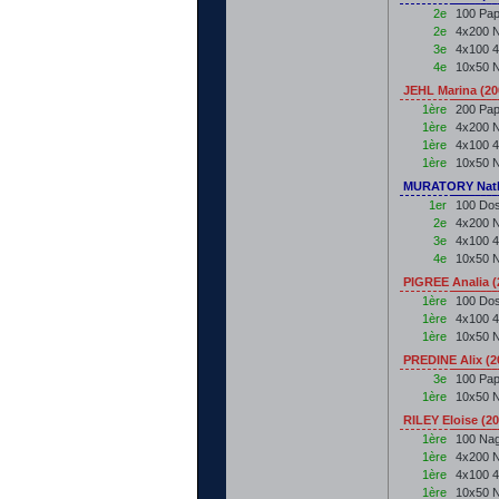
2e
100 Pap
2e
4x200 N
3e
4x100 4
4e
10x50 N
JEHL Marina (2
1ère
200 Pap
1ère
4x200 N
1ère
4x100 
1ère
10x50 N
MURATORY Nath
1er
100 Dos
2e
4x200 N
3e
4x100 4
4e
10x50 N
PIGREE Analia 
1ère
100 Do
1ère
4x100 
1ère
10x50 N
PREDINE Alix (
3e
100 Pap
1ère
10x50 N
RILEY Eloise (2
1ère
100 Nag
1ère
4x200 N
1ère
4x100 
1ère
10x50 N