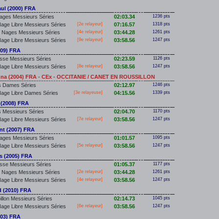
l (2000) FRA
ages Messieurs Séries
02:03.34
1236 pts
age Libre Messieurs Séries
[2e relayeur]
07:16.57
1318 pts
 Nages Messieurs Séries
[4e relayeur]
03:44.28
1261 pts
age Libre Messieurs Séries
[9e relayeur]
03:58.56
1247 pts
09) FRA
sse Messieurs Séries
02:23.59
1126 pts
age Libre Messieurs Séries
[8e relayeur]
03:58.56
1247 pts
a (2004) FRA - CEx - OCCITANIE / CANET EN ROUSSILLON
s Dames Séries
02:12.97
1246 pts
age Libre Dames Séries
[3e relayeuse]
04:15.56
1339 pts
(2008) FRA
 Messieurs Séries
02:04.70
1170 pts
age Libre Messieurs Séries
[7e relayeur]
03:58.56
1247 pts
t (2007) FRA
ages Messieurs Séries
01:01.57
1095 pts
age Libre Messieurs Séries
[5e relayeur]
03:58.56
1247 pts
 (2005) FRA
sse Messieurs Séries
01:05.37
1177 pts
 Nages Messieurs Séries
[2e relayeur]
03:44.28
1261 pts
age Libre Messieurs Séries
[4e relayeur]
03:58.56
1247 pts
 (2010) FRA
illon Messieurs Séries
02:14.73
1045 pts
age Libre Messieurs Séries
[6e relayeur]
03:58.56
1247 pts
003) FRA