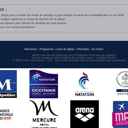
E :
 temps pour consulter les temps de passage ou pour afficher la nature de la disqualification ou du forfait
en
italique
représente le temps de réaction lors du départ
une épreuve pour afficher les résultats de cette épreuve
euve non courue actuellement
Bienvenue
|
Programme
|
Liste de départ
|
Résultats
|
En Direct
liveffn.com est une production de la Fédération Française de Natation
Ce site exploite le logiciel fédéral de natation course : extraNat-Pocket
© 2011 liveffn.com version : 2.01 - Tous droits réservés reproduction interdite sans autorisatio