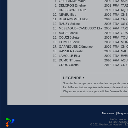
7.
GUILLARME Maud
2000
FRA
ASP
8.
DELCROS Emeline
2001
FRA
TAR
9.
DRESSAYRE Laura
1999
FRA
AQU
10.
NEVEU Elsa
2009
FRA
CNS
11.
BERLAIMONT Chloé
2010
FRA
CN 
12.
RAUZY Solene
2005
FRA
US 
13.
MESSAOUDI-CANDUSSO Ella
2006
FRA
TAR
14.
AUGE Leonie
2006
FRA
GRA
15.
COUZI Juliette
2003
FRA
TOU
16.
COMBES Zelie
2008
FRA
MON
17.
GARRIGUES Clémence
2009
FRA
CN 
18.
RASSIER Coralie
2009
FRA
NAU
19.
LAMOLLE Elea
2009
FRA
EVE
20.
DUMONT Léna
2010
FRA
AQU
---
CROS Colette
2012
FRA
CN 
LÉGENDE :
Survolez les temps pour consulter les temps de passage 
Le chiffre en
italique
représente le temps de réaction l
Cliquez sur une structure pour afficher l'ensemble des 
Bienvenue
|
Progra
liveffn.com est
Ce site exploite
© 2011 liveffn.com version : 2.