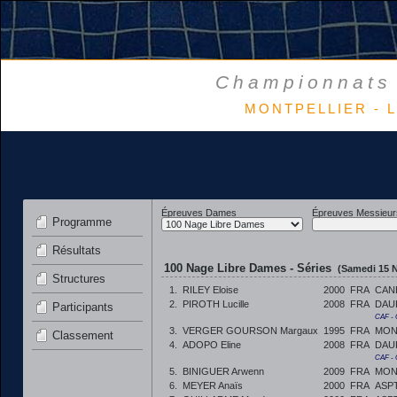
Championnats 
MONTPELLIER - L
Épreuves Dames
Épreuves Messieur
Programme
Résultats
100 Nage Libre Dames - Séries
(Samedi 15 
Structures
1.
RILEY Eloise
2000
FRA
CAN
2.
PIROTH Lucille
2008
FRA
DAU
Participants
CAF -
3.
VERGER GOURSON Margaux
1995
FRA
MON
Classement
4.
ADOPO Eline
2008
FRA
DAU
CAF -
5.
BINIGUER Arwenn
2009
FRA
MON
6.
MEYER Anaïs
2000
FRA
ASP