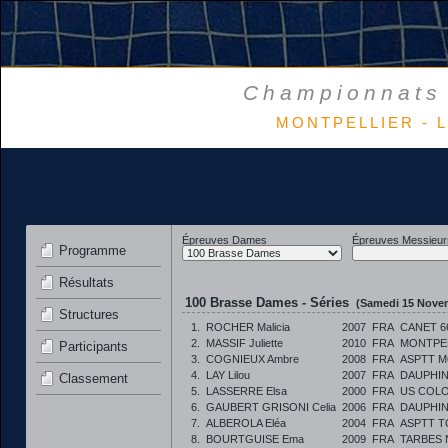
Championnats 
MONTPELLIER - L
Épreuves Dames
Épreuves Messieur
Programme
Résultats
100 Brasse Dames - Séries
(Samedi 15 Novem
Structures
1.
ROCHER Malicia
2007
FRA
CANET 6
2.
MASSIF Juliette
2010
FRA
MONTPEL
Participants
3.
COGNIEUX Ambre
2008
FRA
ASPTT M
4.
LAY Lilou
2007
FRA
DAUPHI
Classement
5.
LASSERRE Elsa
2000
FRA
US COLO
6.
GAUBERT GRISONI Celia
2006
FRA
DAUPHI
7.
ALBEROLA Eléa
2004
FRA
ASPTT 
8.
BOURTGUISE Ema
2009
FRA
TARBES 