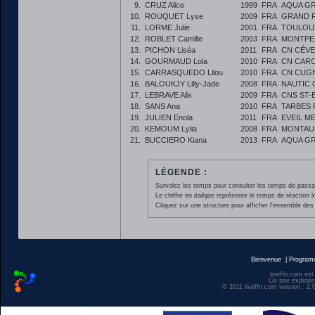
9.
CRUZ Alice
1999
FRA
AQUA GR
10.
ROUQUET Lyse
2009
FRA
GRAND 
11.
LORME Julie
2001
FRA
TOULOU
12.
ROBLET Camille
2003
FRA
MONTPEL
13.
PICHON Liséa
2011
FRA
CN CÉVE
14.
GOURMAUD Lola
2010
FRA
CN CAR
15.
CARRASQUEDO Lilou
2010
FRA
CN CUG
16.
BALOUKJY Lilly-Jade
2008
FRA
NAUTIC 
17.
LEBRAVE Alix
2009
FRA
CNS ST-
18.
SANS Ana
2010
FRA
TARBES 
19.
JULIEN Enola
2011
FRA
EVEIL M
20.
KEMOUM Lylia
2008
FRA
MONTAU
21.
BUCCIERO Kiana
2013
FRA
AQUA GR
LÉGENDE :
Survolez les temps pour consulter les temps de passage 
Le chiffre en
italique
représente le temps de réaction l
Cliquez sur une structure pour afficher l'ensemble des 
Bienvenue
|
Progra
liveffn.com est
Ce site exploite
© 2011 liveffn.com version : 2.