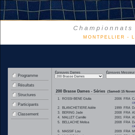
Championnats 
MONTPELLIER - L
Épreuves Dames
Épreuves Messieur
Programme
Résultats
200 Brasse Dames - Séries
(Samedi 15 Novem
Structures
1.
ROSSI-BENE Giulia
2006
FRA
C
CE
Participants
2.
BLANCHETIERE Adèle
1999
FRA
D
3.
BERING Jade
2008
FRA
A
Classement
4.
MALLET Camille
2001
FRA
A
5.
BELLACHE Melisa
2008
FRA
D
CA
6.
MASSIF Lou
2009
FRA
M