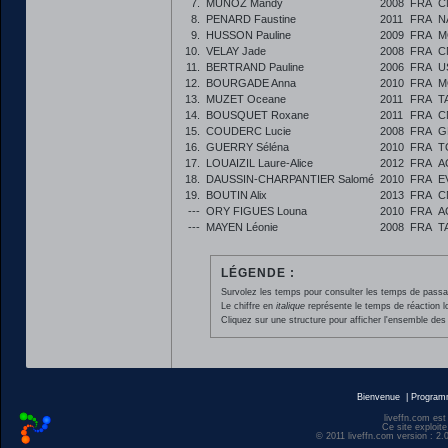
7.
MUNOZ Mandy
2008
FRA
C
8.
PENARD Faustine
2011
FRA
N
9.
HUSSON Pauline
2009
FRA
M
10.
VELAY Jade
2008
FRA
C
11.
BERTRAND Pauline
2006
FRA
U
12.
BOURGADE Anna
2010
FRA
M
13.
MUZET Oceane
2011
FRA
T
14.
BOUSQUET Roxane
2011
FRA
C
15.
COUDERC Lucie
2008
FRA
G
16.
GUERRY Séléna
2010
FRA
T
17.
LOUAIZIL Laure-Alice
2012
FRA
A
18.
DAUSSIN-CHARPANTIER Salomé
2010
FRA
E
19.
BOUTIN Alix
2013
FRA
C
---
ORY FIGUES Louna
2010
FRA
A
---
MAYEN Léonie
2008
FRA
T
LÉGENDE :
Survolez les temps pour consulter les temps de passage 
Le chiffre en
italique
représente le temps de réaction l
Cliquez sur une structure pour afficher l'ensemble des 
Bienvenue
|
Progra
liveffn.com est
Ce site exploite
© 2011 liveffn.com version : 2.