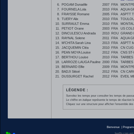
6.
POGAM Dunaëlle
2007
FRA
MONTPE
7.
FOURNELA Lola
2010
FRA
AQUA G
8.
FRAYSSE Romane
2005
FRA
ASPTT 
9.
TUERY Alix
2010
FRA
TOULOU
10.
SURRAULT Emma
2010
FRA
MONTAU
11.
PETIOT Orane
2003
FRA
US COL
12.
DINCULESCU Andrada
2010
ROU
GRAND 
13.
RAYNAL Solene
2011
FRA
AQUA G
14.
M'CHITA Sarah Lina
2013
FRA
ASPTT 
15.
JACQUEMIN Cléa
2010
FRA
CN CUG
16.
PEAN MOYA Louise
2012
FRA
CNS ST
17.
BERTHOU Louise
2010
FRA
TARBES
18.
LARROZE-LAUGA Pauline
2000
FRA
TARBES
19.
BERNARD Elfie
2009
FRA
MONTPEL
20.
BADJI Sittoé
2012
FRA
CN CAR
21.
DUSSURGET Rachel
2012
FRA
EVEIL M
LÉGENDE :
Survolez les temps pour consulter les temps de passage 
Le chiffre en
italique
représente le temps de réaction l
Cliquez sur une structure pour afficher l'ensemble des 
Bienvenue
|
Progra
liveffn.com est