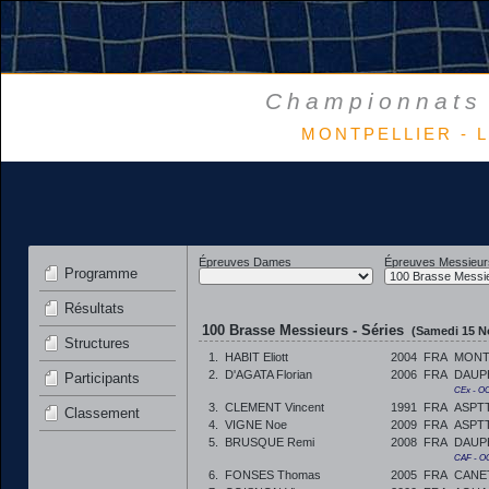
Championnats 
MONTPELLIER - L
Épreuves Dames
Épreuves Messieur
Programme
Résultats
100 Brasse Messieurs - Séries
(Samedi 15 N
Structures
1.
HABIT Eliott
2004
FRA
MONT
2.
D'AGATA Florian
2006
FRA
DAUP
Participants
CEx - O
3.
CLEMENT Vincent
1991
FRA
ASPT
Classement
4.
VIGNE Noe
2009
FRA
ASPT
5.
BRUSQUE Remi
2008
FRA
DAUP
CAF - O
6.
FONSES Thomas
2005
FRA
CANET