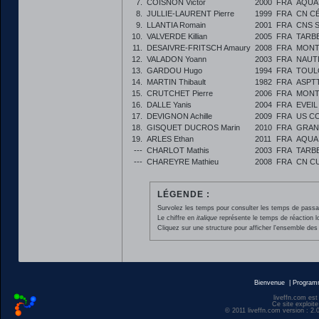
7.
COISNON Victor
2000
FRA
AQUA
8.
JULLIE-LAURENT Pierre
1999
FRA
CN C
9.
LLANTIA Romain
2001
FRA
CNS 
10.
VALVERDE Killian
2005
FRA
TARB
11.
DESAIVRE-FRITSCH Amaury
2008
FRA
MONT
12.
VALADON Yoann
2003
FRA
NAUT
13.
GARDOU Hugo
1994
FRA
TOUL
14.
MARTIN Thibault
1982
FRA
ASPT
15.
CRUTCHET Pierre
2006
FRA
MONT
16.
DALLE Yanis
2004
FRA
EVEIL
17.
DEVIGNON Achille
2009
FRA
US C
18.
GISQUET DUCROS Marin
2010
FRA
GRAN
19.
ARLES Ethan
2011
FRA
AQUA
---
CHARLOT Mathis
2003
FRA
TARB
---
CHAREYRE Mathieu
2008
FRA
CN C
LÉGENDE :
Survolez les temps pour consulter les temps de passage 
Le chiffre en
italique
représente le temps de réaction l
Cliquez sur une structure pour afficher l'ensemble des 
Bienvenue
|
Progra
liveffn.com est
Ce site exploite
© 2011 liveffn.com version : 2.