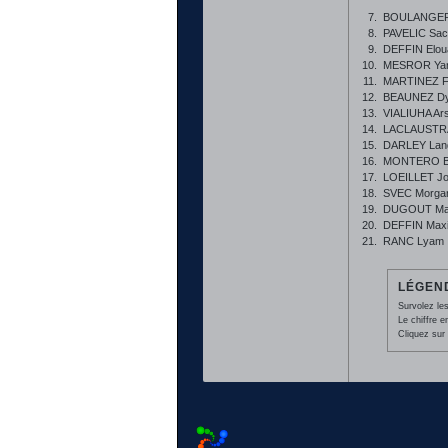
7.
BOULANGER 
8.
PAVELIC Sa
9.
DEFFIN Elou
10.
MESROR Yan
11.
MARTINEZ F
12.
BEAUNEZ Dy
13.
VIALIUHA Ars
14.
LACLAUSTRA 
15.
DARLEY Lan
16.
MONTERO Ba
17.
LOEILLET J
18.
SVEC Morga
19.
DUGOUT Ma
20.
DEFFIN Max
21.
RANC Lyam
LÉGEND
Survolez les
Le chiffre 
Cliquez sur 