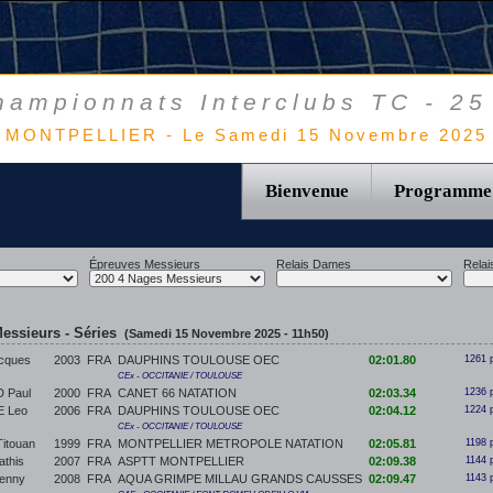
hampionnats Interclubs TC - 25
MONTPELLIER - Le Samedi 15 Novembre 2025
Bienvenue
Programme
Épreuves Messieurs
Relais Dames
Relai
essieurs - Séries
(Samedi 15 Novembre 2025 - 11h50)
cques
2003
FRA
DAUPHINS TOULOUSE OEC
02:01.80
1261 
CEx - OCCITANIE / TOULOUSE
 Paul
2000
FRA
CANET 66 NATATION
02:03.34
1236 
 Leo
2006
FRA
DAUPHINS TOULOUSE OEC
02:04.12
1224 
CEx - OCCITANIE / TOULOUSE
touan
1999
FRA
MONTPELLIER METROPOLE NATATION
02:05.81
1198 
this
2007
FRA
ASPTT MONTPELLIER
02:09.38
1144 
enny
2008
FRA
AQUA GRIMPE MILLAU GRANDS CAUSSES
02:09.47
1143 