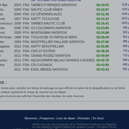
CAF - OCCITANIE / FONT ROMEU ODEILLO VIA
Illan
2003
FRA
TARBES PYRENEES NATATION
02:10.03
1134 
cha
2009
FRA
NAUTIC CLUB NÎMES
02:10.97
1120 
an
2005
FRA
CN CÉVENNES ALÈS
02:12.36
1100 
nis
2007
FRA
ASPTT TOULOUSE
02:14.22
1073 
rancisco
2009
FRA
TARBES NAUTIC CLUB
02:15.41
1055 
lan
2000
FRA
US COLOMIERS NATATION
02:23.84
938 
eni
2009
FFN
MONTAUBAN NATATION
02:24.88
923 
Florian
1988
FRA
TOULOUSE OLYMPIQUE AÉRO
02:25.09
921 
dry
1999
FRA
MONTPELLIER PAILLADE NATATION
02:27.66
886 
ptiste
2012
FRA
ASPTT MONTPELLIER
02:30.85
845 
oan
2011
FRA
CNS ST-ESTÈVE
02:38.20
753 
n
2012
FRA
GRAND RODEZ NATATION
02:40.69
723 
xime
2012
FRA
AQUA GRIMPE MILLAU GRANDS CAUSSES
02:42.78
698 
ime
2013
FRA
CN CUGNAUX
02:43.06
695 
2011
FRA
EVEIL MENDE NATATION
02:43.43
691 
E :
 temps pour consulter les temps de passage ou pour afficher la nature de la disqualification ou du forfait
en
italique
représente le temps de réaction lors du départ
une structure pour afficher l'ensemble des résultats de cette structure
Bienvenue
|
Programme
|
Liste de départ
|
Résultats
|
En Direct
liveffn.com est une production de la Fédération Française de Natation
Ce site exploite le logiciel fédéral de natation course : extraNat-Pocket