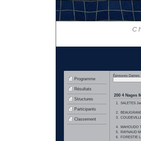
C
Épreuves Dames
Programme
Résultats
200 4 Nages M
Structures
1.
SALETES Ja
Participants
2.
BEAUGRAND
3.
COUDEVILLE
Classement
4.
MAHOUDO Ti
5.
RAYNAUD Ma
6.
FORESTIE L