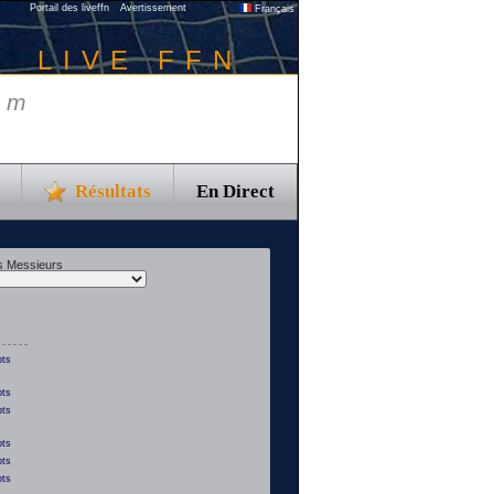
Portail des liveffn
Avertissement
Français
LIVE FFN
 m
Résultats
En Direct
s Messieurs
pts
pts
pts
pts
pts
pts