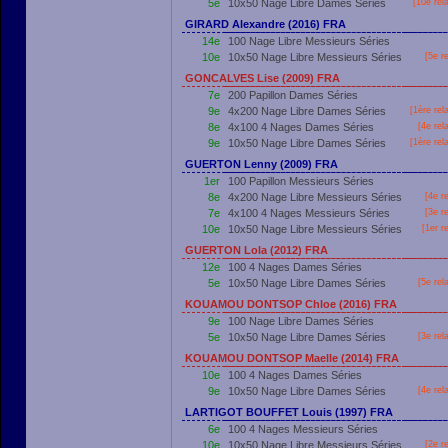
5e
10x50 Nage Libre Dames Séries
[10e rel
GIRARD Alexandre (2016) FRA
14e
100 Nage Libre Messieurs Séries
10e
10x50 Nage Libre Messieurs Séries
[5e r
GONCALVES Lise (2009) FRA
7e
200 Papillon Dames Séries
9e
4x200 Nage Libre Dames Séries
[
1ère
rel
8e
4x100 4 Nages Dames Séries
[4e rel
9e
10x50 Nage Libre Dames Séries
[
1ère
rel
GUERTON Lenny (2009) FRA
1er
100 Papillon Messieurs Séries
8e
4x200 Nage Libre Messieurs Séries
[4e r
7e
4x100 4 Nages Messieurs Séries
[3e r
10e
10x50 Nage Libre Messieurs Séries
[
1er
re
GUERTON Lola (2012) FRA
12e
100 4 Nages Dames Séries
5e
10x50 Nage Libre Dames Séries
[5e rel
KOUAMOU DONTSOP Chloe (2016) FRA
9e
100 Nage Libre Dames Séries
5e
10x50 Nage Libre Dames Séries
[3e rel
KOUAMOU DONTSOP Maelle (2014) FRA
10e
100 4 Nages Dames Séries
9e
10x50 Nage Libre Dames Séries
[4e rel
LARTIGOT BOUFFET Louis (1997) FRA
6e
100 4 Nages Messieurs Séries
10e
10x50 Nage Libre Messieurs Séries
[2e r