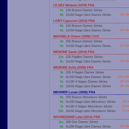
LE DEZ Melanie (1979) FRA
6e
100 Brasse Dames Séries
9e
10x50 Nage Libre Dames Séries
[5e rel
LORY Capucine (2013) FRA
8e
100 Brasse Dames Séries
5e
10x50 Nage Libre Dames Séries
[6e rel
MAKWALA Orlane (2009) CGO
4e
200 Brasse Dames Séries
5e
10x50 Nage Libre Dames Séries
[2e rel
MESKINE Sarah (2014) FRA
11e
100 Papillon Dames Séries
9e
10x50 Nage Libre Dames Séries
[8e rel
MESKINE Sofia (2008) FRA
3e
200 4 Nages Dames Séries
5e
4x200 Nage Libre Dames Séries
[
1ère
rel
5e
4x100 4 Nages Dames Séries
[2e rel
5e
10x50 Nage Libre Dames Séries
[9e rel
MEUNIER Lucas (2008) FRA
6e
200 Brasse Messieurs Séries
8e
4x200 Nage Libre Messieurs Séries
[2e r
7e
4x100 4 Nages Messieurs Séries
[2e r
10e
10x50 Nage Libre Messieurs Séries
[7e r
NOUREDDINE Lylia (2012) FRA
11e
200 Dos Dames Séries
9e
4x200 Nage Libre Dames Séries
[3e rel