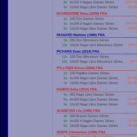
8e
4x100 4 Nages Dames Séries
[
1ère
rel
9e
10x50 Nage Libre Dames Séries
[3e rel
NOUREDDINE Rena (2009) FRA
4e
200 Dos Dames Séries
5e
4x100 4 Nages Dames Séries
[
1ère
rel
5e
10x50 Nage Libre Dames Séries
[4e rel
PASSARD Mathieu (1980) FRA
8e
200 Dos Messieurs Séries
10e
10x50 Nage Libre Messieurs Séries
[10e r
PICHARD Evan (2014) FRA
12e
100 Dos Messieurs Séries
10e
10x50 Nage Libre Messieurs Séries
[6e r
PYLLYSER Enora (2008) FRA
2e
100 Papillon Dames Séries
5e
4x200 Nage Libre Dames Séries
[4e rel
5e
10x50 Nage Libre Dames Séries
[8e rel
RAMOS Sofia (2010) FRA
5e
400 Nage Libre Dames Séries
5e
4x200 Nage Libre Dames Séries
[2e rel
5e
10x50 Nage Libre Dames Séries
[7e rel
SCHREYER Léa (1995) FRA
8e
200 Brasse Dames Séries
8e
4x100 4 Nages Dames Séries
[2e rel
9e
10x50 Nage Libre Dames Séries
[9e rel
SERPE Clémentine (1996) FRA