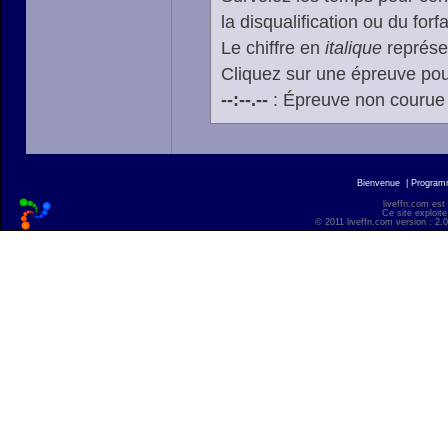
la disqualification ou du forfa
Le chiffre en
italique
représen
Cliquez sur une épreuve pour
--:--.--
: Épreuve non courue
Bienvenue
|
Progra
liveffn.com est
Ce site exploite
© 2011 liveffn.com version : 2.