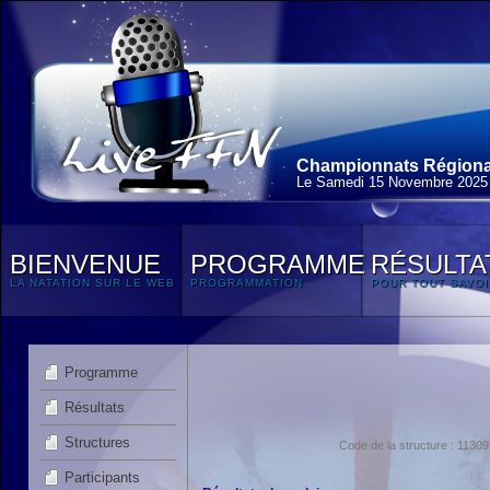
Championnats Régionau
Le Samedi 15 Novembre 2025
BIENVENUE
PROGRAMME
RÉSULTA
LA NATATION SUR LE WEB
PROGRAMMATION
POUR TOUT SAVOI
Programme
Résultats
Structures
Code de la structure : 11
Participants