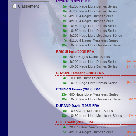
Résultats des relais
Classement
5e
4x200 Nage Libre Dames Séries
9e
4x200 Nage Libre Dames Séries
5e
4x100 4 Nages Dames Séries
8e
4x100 4 Nages Dames Séries
5e
10x50 Nage Libre Dames Séries
9e
10x50 Nage Libre Dames Séries
8e
4x200 Nage Libre Messieurs Séries
7e
4x100 4 Nages Messieurs Séries
10e
10x50 Nage Libre Messieurs Séries
BRIGUI Ines (2008) FRA
8e
200 4 Nages Dames Séries
9e
4x200 Nage Libre Dames Séries
[2e rel
9e
10x50 Nage Libre Dames Séries
[2e rel
CHAUVET Oceane (2004) FRA
4e
100 Dos Dames Séries
9e
10x50 Nage Libre Dames Séries
[7e rel
CONNAN Erwan (2015) FRA
13e
400 Nage Libre Messieurs Séries
10e
10x50 Nage Libre Messieurs Séries
[4e r
DURAND David (1982) FRA
6e
100 Brasse Messieurs Séries
10e
10x50 Nage Libre Messieurs Séries
[3e r
ELIE Anouk (2003) FRA
4e
200 Papillon Dames Séries
5e
4x100 4 Nages Dames Séries
[3e rel