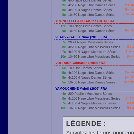
8e
400 Nage Libre Dames Séries
9e
4x200 Nage Libre Dames Séries
[4e rel
8e
4x100 4 Nages Dames Séries
[3e rel
9e
10x50 Nage Libre Dames Séries
[10e rel
TRONCO ELLATIFI Melina (2014) FRA
12e
100 Nage Libre Dames Séries
9e
10x50 Nage Libre Dames Séries
[6e rel
VEAUVY-GALET Nino (2010) FRA
7e
200 4 Nages Messieurs Séries
8e
4x200 Nage Libre Messieurs Séries
[3e r
7e
4x100 4 Nages Messieurs Séries
[
1er
re
10e
10x50 Nage Libre Messieurs Séries
[9e r
VOLTAIRE Yannaelle (2009) FRA
6e
100 Dos Dames Séries
5e
4x200 Nage Libre Dames Séries
[3e rel
5e
4x100 4 Nages Dames Séries
[4e rel
5e
10x50 Nage Libre Dames Séries
[
1ère
rel
YAMOUCHENE Mehdi (2009) FRA
4e
200 Papillon Messieurs Séries
8e
4x200 Nage Libre Messieurs Séries
[
1er
re
7e
4x100 4 Nages Messieurs Séries
[4e r
10e
10x50 Nage Libre Messieurs Séries
[8e r
LÉGENDE :
Survolez les temps pour cons