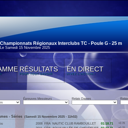
Championnats Régionaux Interclubs TC - Poule G - 25 m
Le Samedi 15 Novembre 2025
AMME
RÉSULTATS
EN DIRECT
N
POUR TOUT SAVOIR
VIVEZ L'ACTION !
Épreuves Messieurs
Relais Dames
Relai
ames - Séries
(Samedi 15 Novembre 2025 - 11h02)
ou
2008
FRA
NAUTIC CLUB RAMBOUILLET
01:18.71
+0.76
+0.70