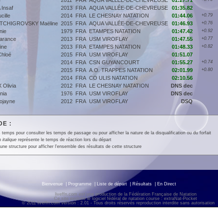
e
2011
FRA
AQUA VALLÉE-DE-CHEVREUSE
01:27.71
Insaf
2013
FRA
AQUA VALLÉE-DE-CHEVREUSE
01:35.82
ille
2014
FRA
LE CHESNAY NATATION
01:44.06
+0.79
TCHIGROVSKY Maëline
2015
FRA
AQUA VALLÉE-DE-CHEVREUSE
01:46.93
+0.76
nie
1979
FRA
ETAMPES NATATION
01:47.42
+0.92
arance
2013
FRA
USM VIROFLAY
01:47.55
+0.77
ine
2013
FRA
ETAMPES NATATION
01:48.33
+0.82
hloé
2015
FRA
USM VIROFLAY
01:51.07
2014
FRA
CSN GUYANCOURT
01:55.27
+0.74
2015
FRA
A.O. TRAPPES NATATION
02:01.99
+0.80
2014
FRA
CO ULIS NATATION
02:10.56
 Olivia
2012
FRA
LE CHESNAY NATATION
DNS dec
nia
1976
FRA
USM VIROFLAY
DNS dec
jayne
2012
FRA
USM VIROFLAY
DSQ
E :
 temps pour consulter les temps de passage ou pour afficher la nature de la disqualification ou du forfait
en
italique
représente le temps de réaction lors du départ
une structure pour afficher l'ensemble des résultats de cette structure
Bienvenue
|
Programme
|
Liste de départ
|
Résultats
|
En Direct
liveffn.com est une production de la Fédération Française de Natation
Ce site exploite le logiciel fédéral de natation course : extraNat-Pocket
© 2011 liveffn.com version : 2.01 - Tous droits réservés reproduction interdite sans autorisatio