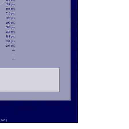
699 pts
556 pts
510 pts
502 pts
500 pts
488 pts
447 pts
388 pts
301 pts
207 pts
---
---
---
n
[
top
]