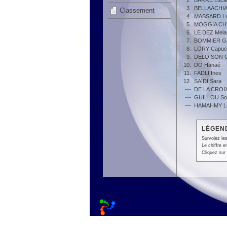
2.
BARRE Luci
3.
BELLAACHIA 
Classement
4.
MASSARD Luc
5.
MOGGIA CH
6.
LE DEZ Mela
7.
BOMMIER G
8.
LORY Capuc
9.
DELOISON C
10.
DO Hanaé
11.
FADLI Ines
12.
SAIDI Sara
---
DE LA CROIX
---
GUILLOU So
---
HAMAHMY Lo
LÉGEND
Survolez les
Le chiffre 
Cliquez sur 