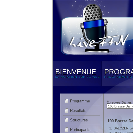
BIENVENUE
PROGR
LA NATATION SUR LE WEB
PROGRAMMATIO
Programme
Épreuves Dames
Résultats
Structures
100 Brasse D
1.
SALCZER Lil
Participants