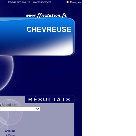
Portail des liveffn
Avertissement
Français
CHEVREUSE
RÉSULTATS
s Messieurs
1048 pts
855 pts