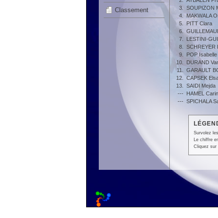
2.
AYBALEN Pr
3.
SOUPIZON 
Classement
4.
MAKWALA Or
5.
PITT Clara
6.
GUILLEMAUD
7.
LESTINI-GUI
8.
SCHREYER 
9.
POP Isabelle
10.
DURAND Va
11.
GARAULT B
12.
CAPSEK Els
13.
SAIDI Mejda
---
HAMEL Cari
---
SPICHALA S
LÉGEND
Survolez les
Le chiffre 
Cliquez sur 