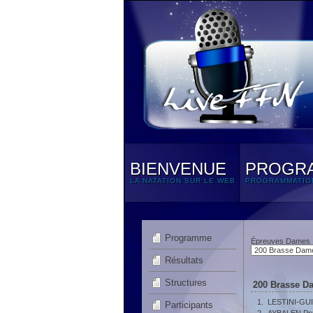
BIENVENUE
PROGR
LA NATATION SUR LE WEB
PROGRAMMATIO
Programme
Épreuves Dames
Résultats
Structures
200 Brasse D
1.
LESTINI-GU
Participants