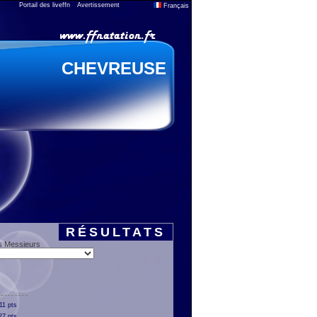
Portail des liveffn
Avertissement
Français
CHEVREUSE
RÉSULTATS
s Messieurs
11 pts
27 pts