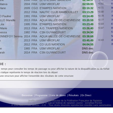
une
2008
FRA
LE CHESNAY NATATION
02:58.37
Maeva
2004
FRA
USM VIROFLAY
02:59.93
+0.61
9
lane
2009
CGO
ETAMPES NATATION
03:10.32
+0.71
8
2012
FRA
NAUTIC CLUB RAMBOUILLET
03:13.29
+0.80
7
 Pauline
1991
FRA
USM VIROFLAY
03:14.49
+0.78
7
LLO Manelle
2013
FRA
AQUA VALLÉE-DE-CHEVREUSE
03:20.59
+0.77
7
Léa
1995
FRA
ETAMPES NATATION
03:23.49
+0.83
6
 Marie
2013
FRA
A.O. TRAPPES NATATION
03:26.40
+0.87
6
nessa
1982
FRA
CSN GUYANCOURT
03:34.90
5
ONNEFOY Serena
2014
FRA
AQUA VALLÉE-DE-CHEVREUSE
03:38.68
5
a
2013
FRA
USM VIROFLAY
03:45.49
+0.83
4
2012
FRA
CO ULIS NATATION
04:04.55
3
ne
1965
FRA
USM VIROFLAY
DNS dec
arah
2014
FRA
CSN GUYANCOURT
DNS dec
E :
 temps pour consulter les temps de passage ou pour afficher la nature de la disqualification ou du forfait
en
italique
représente le temps de réaction lors du départ
une structure pour afficher l'ensemble des résultats de cette structure
Bienvenue
|
Programme
|
Liste de départ
|
Résultats
|
En Direct
liveffn.com est une production de la Fédération Française de Natation
Ce site exploite le logiciel fédéral de natation course : extraNat-Pocket
© 2011 liveffn.com version : 2.01 - Tous droits réservés reproduction interdite sans autorisatio