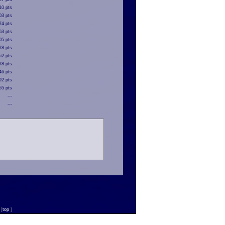
10 pts
03 pts
74 pts
63 pts
05 pts
78 pts
52 pts
78 pts
46 pts
92 pts
55 pts
---
---
n
[
top
]