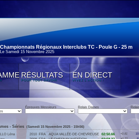
Championnats Régionaux Interclubs TC - Poule G - 25 m
Le Samedi 15 Novembre 2025
AMME
RÉSULTATS
EN DIRECT
N
POUR TOUT SAVOIR
VIVEZ L'ACTION !
Épreuves Messieurs
Relais Dames
Relai
ames - Séries
(Samedi 15 Novembre 2025 - 15h56)
ILLO Léna
2010
FRA
AQUA VALLÉE-DE-CHEVREUSE
02:50.66
+0.81
10
+0.72
9