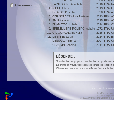
2.
PYLLYSER Enora
2008
FRA
E
3.
SAINTOBERT Annabelle
2010
FRA
N
Classement
4.
RIEHL Juliette
2013
FRA
L
5.
HOARAU Priscilla
1998
FRA
A
6.
CERISOLA CZARNY Noémie
2013
FRA
A
7.
SMIR Alyssia
2015
FRA
A
8.
EL MAATAOUI Jade
2014
FRA
C
9.
BRENELLIERE ROMERO Isabelle
1972
FRA
U
10.
GIL GONÇALVES Naïla
2015
FRA
U
11.
MESKINE Sarah
2014
FRA
E
---
DESSAILLY Emma
2007
FRA
U
---
CHAUVIN Charline
2014
FRA
C
LÉGENDE :
Survolez les temps pour consulter les temps de passage 
Le chiffre en
italique
représente le temps de réaction l
Cliquez sur une structure pour afficher l'ensemble des 
Bienvenue
|
Progra
liveffn.com est
Ce site exploite
© 2011 liveffn.com version : 2.