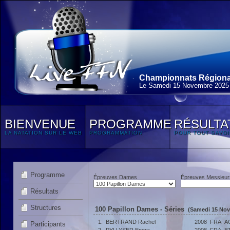
Championnats Régionau
Le Samedi 15 Novembre 2025
BIENVENUE
PROGRAMME
RÉSULTA
LA NATATION SUR LE WEB
PROGRAMMATION
POUR TOUT SAVOI
Programme
Épreuves Dames
Épreuves Messieur
Résultats
Structures
100 Papillon Dames - Séries
(Samedi 15 Nov
1.
BERTRAND Rachel
2008
FRA
A
Participants