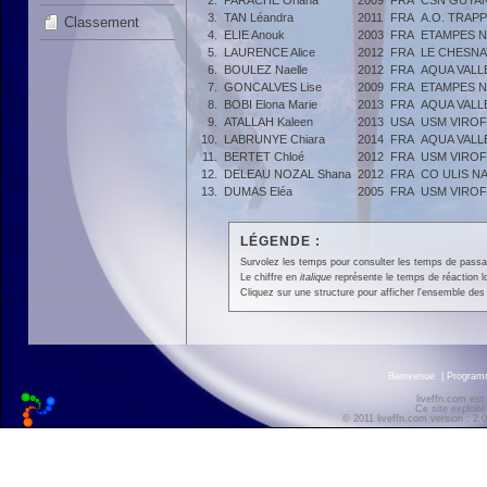
2.
PARACHE Oriana
2009
FRA
CSN GUYA
3.
TAN Léandra
2011
FRA
A.O. TRAP
Classement
4.
ELIE Anouk
2003
FRA
ETAMPES N
5.
LAURENCE Alice
2012
FRA
LE CHESNA
6.
BOULEZ Naelle
2012
FRA
AQUA VALL
7.
GONCALVES Lise
2009
FRA
ETAMPES N
8.
BOBI Elona Marie
2013
FRA
AQUA VALL
9.
ATALLAH Kaleen
2013
USA
USM VIROF
10.
LABRUNYE Chiara
2014
FRA
AQUA VALL
11.
BERTET Chloé
2012
FRA
USM VIROF
12.
DELEAU NOZAL Shana
2012
FRA
CO ULIS N
13.
DUMAS Eléa
2005
FRA
USM VIROF
LÉGENDE :
Survolez les temps pour consulter les temps de passage 
Le chiffre en
italique
représente le temps de réaction l
Cliquez sur une structure pour afficher l'ensemble des 
Bienvenue
|
Progra
liveffn.com est
Ce site exploite
© 2011 liveffn.com version : 2.