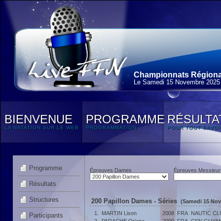
Championnats Régionau
Le Samedi 15 Novembre 2025
BIENVENUE
PROGRAMME
RÉSULTA
LA NATATION SUR LE WEB
PROGRAMMATION
POUR TOUT SAVOI
Programme
Épreuves Dames
Épreuves Messieur
Résultats
Structures
200 Papillon Dames - Séries
(Samedi 15 Nov
1.
MARTIN Lison
2008
FRA
NAUTIC CL
Participants