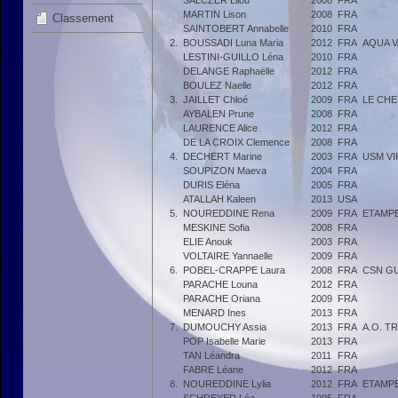
SALCZER Lilou
2008
FRA
MARTIN Lison
2008
FRA
Classement
SAINTOBERT Annabelle
2010
FRA
2.
BOUSSADI Luna Maria
2012
FRA
AQUA 
LESTINI-GUILLO Léna
2010
FRA
DELANGE Raphaëlle
2012
FRA
BOULEZ Naelle
2012
FRA
3.
JAILLET Chloé
2009
FRA
LE CHE
AYBALEN Prune
2008
FRA
LAURENCE Alice
2012
FRA
DE LA CROIX Clemence
2008
FRA
4.
DECHERT Marine
2003
FRA
USM VI
SOUPIZON Maeva
2004
FRA
DURIS Eléna
2005
FRA
ATALLAH Kaleen
2013
USA
5.
NOUREDDINE Rena
2009
FRA
ETAMPE
MESKINE Sofia
2008
FRA
ELIE Anouk
2003
FRA
VOLTAIRE Yannaelle
2009
FRA
6.
POBEL-CRAPPE Laura
2008
FRA
CSN G
PARACHE Louna
2012
FRA
PARACHE Oriana
2009
FRA
MENARD Ines
2013
FRA
7.
DUMOUCHY Assia
2013
FRA
A.O. T
POP Isabelle Marie
2013
FRA
TAN Léandra
2011
FRA
FABRE Léane
2012
FRA
8.
NOUREDDINE Lylia
2012
FRA
ETAMPE