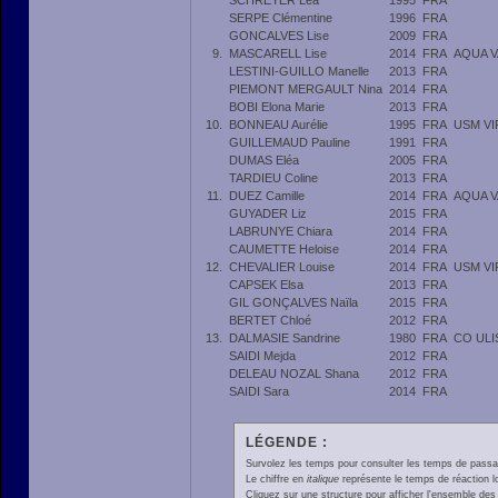
SCHREYER Léa
1995
FRA
SERPE Clémentine
1996
FRA
GONCALVES Lise
2009
FRA
9.
MASCARELL Lise
2014
FRA
AQUA 
LESTINI-GUILLO Manelle
2013
FRA
PIEMONT MERGAULT Nina
2014
FRA
BOBI Elona Marie
2013
FRA
10.
BONNEAU Aurélie
1995
FRA
USM VI
GUILLEMAUD Pauline
1991
FRA
DUMAS Eléa
2005
FRA
TARDIEU Coline
2013
FRA
11.
DUEZ Camille
2014
FRA
AQUA 
GUYADER Liz
2015
FRA
LABRUNYE Chiara
2014
FRA
CAUMETTE Heloise
2014
FRA
12.
CHEVALIER Louise
2014
FRA
USM VI
CAPSEK Elsa
2013
FRA
GIL GONÇALVES Naïla
2015
FRA
BERTET Chloé
2012
FRA
13.
DALMASIE Sandrine
1980
FRA
CO ULI
SAIDI Mejda
2012
FRA
DELEAU NOZAL Shana
2012
FRA
SAIDI Sara
2014
FRA
LÉGENDE :
Survolez les temps pour consulter les temps de passage 
Le chiffre en
italique
représente le temps de réaction l
Cliquez sur une structure pour afficher l'ensemble des 