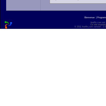
Bienvenue
|
Progra
liveffn.com est
Ce site exploite
© 2011 liveffn.com version : 2.