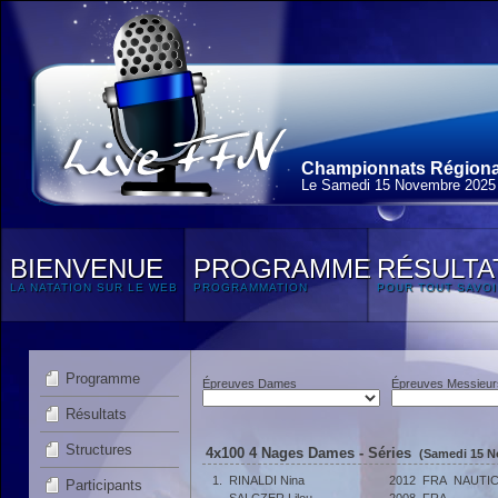
Championnats Régionau
Le Samedi 15 Novembre 2025
BIENVENUE
PROGRAMME
RÉSULTA
LA NATATION SUR LE WEB
PROGRAMMATION
POUR TOUT SAVOI
Programme
Épreuves Dames
Épreuves Messieur
Résultats
Structures
4x100 4 Nages Dames - Séries
(Samedi 15 N
1.
RINALDI Nina
2012
FRA
NAUTIC
Participants