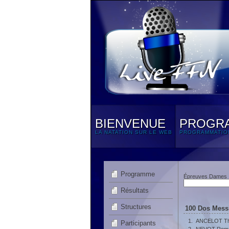
BIENVENUE
PROGR
LA NATATION SUR LE WEB
PROGRAMMATIO
Programme
Épreuves Dames
Résultats
Structures
100 Dos Messi
1.
ANCELOT T
Participants