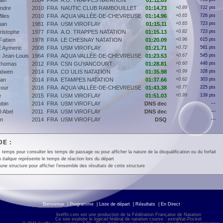
in
2004
FRA
A.O. TRAPPES NATATION
01:11.89
ndre
2010
FRA
NAUTIC CLUB RAMBOUILLET
01:14.73
+0.89
732 pts
iles
2010
FRA
AQUA VALLÉE-DE-CHEVREUSE
01:14.96
+0.65
726 pts
nan
1981
FRA
USM VIROFLAY
01:15.11
+0.65
723 pts
istophe
1977
FRA
A.O. TRAPPES NATATION
01:15.13
+0.82
723 pts
abien
1978
FRA
LE CHESNAY NATATION
01:20.09
+0.96
615 pts
 Aymeric
2008
FRA
USM VIROFLAY
01:21.71
+0.72
581 pts
Jean-Louis
1964
FRA
AQUA VALLÉE-DE-CHEVREUSE
01:23.53
+0.67
545 pts
Thomas
2012
FRA
CSN GUYANCOURT
01:28.81
+0.60
446 pts
ïwen
2014
FRA
CO ULIS NATATION
01:35.98
+0.99
328 pts
an
2014
FRA
ETAMPES NATATION
01:37.66
+0.62
303 pts
our
2016
FRA
AQUA VALLÉE-DE-CHEVREUSE
01:43.38
+0.77
225 pts
e
2015
FRA
USM VIROFLAY
01:51.03
+0.99
139 pts
bin
2014
FRA
USM VIROFLAY
DNS dec
---
 Abel
2011
FRA
USM VIROFLAY
DNS dec
---
n
2014
FRA
USM VIROFLAY
DSQ
---
E :
 temps pour consulter les temps de passage ou pour afficher la nature de la disqualification ou du forfait
en
italique
représente le temps de réaction lors du départ
une structure pour afficher l'ensemble des résultats de cette structure
Bienvenue
|
Programme
|
Liste de départ
|
Résultats
|
En Direct
liveffn.com est une production de la Fédération Française de Natation
Ce site exploite le logiciel fédéral de natation course : extraNat-Pocket