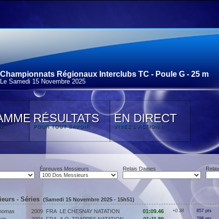
Championnats Régionaux Interclubs TC - Poule G - 25 m
Le Samedi 15 Novembre 2025
AMME
RÉSULTATS
EN DIRECT
N
POUR TOUT SAVOIR
VIVEZ L'ACTION !
Épreuves Messieurs
Relais Dames
Relai
eurs - Séries
(Samedi 15 Novembre 2025 - 15h51)
homas
2009
FRA
LE CHESNAY NATATION
01:09.46
+0.38
857 pts
798 pts