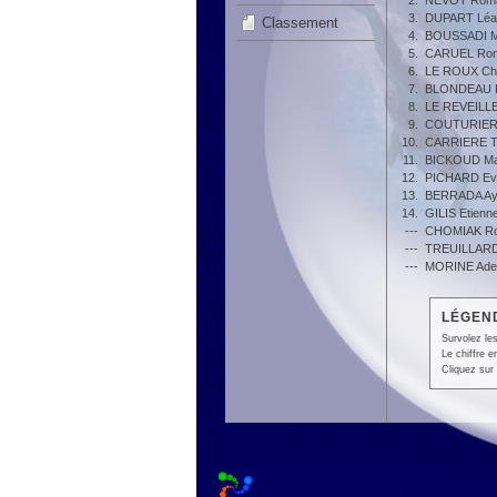
2.
NEVOT Roma
3.
DUPART Léa
Classement
4.
BOUSSADI M
5.
CARUEL Ro
6.
LE ROUX Chr
7.
BLONDEAU F
8.
LE REVEILLE
9.
COUTURIER 
10.
CARRIERE 
11.
BICKOUD Ma
12.
PICHARD Ev
13.
BERRADA Ay
14.
GILIS Etienn
---
CHOMIAK Ro
---
TREUILLARD
---
MORINE Ade
LÉGEND
Survolez les
Le chiffre 
Cliquez sur 