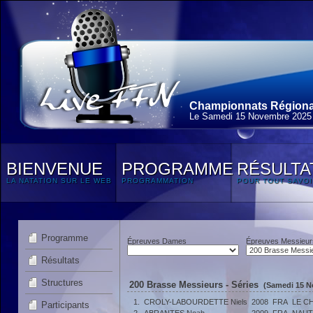
Championnats Régionau
Le Samedi 15 Novembre 2025
BIENVENUE
PROGRAMME
RÉSULTA
LA NATATION SUR LE WEB
PROGRAMMATION
POUR TOUT SAVOI
Programme
Épreuves Dames
Épreuves Messieur
Résultats
Structures
200 Brasse Messieurs - Séries
(Samedi 15 N
1.
CROLY-LABOURDETTE Niels
2008
FRA
LE C
Participants