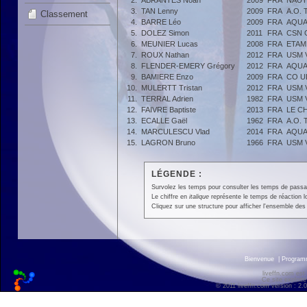
2.
ABRANTES Noah
2009
FRA
NAUT
3.
TAN Lenny
2009
FRA
A.O.
Classement
4.
BARRE Léo
2009
FRA
AQUA
5.
DOLEZ Simon
2011
FRA
CSN 
6.
MEUNIER Lucas
2008
FRA
ETAM
7.
ROUX Nathan
2012
FRA
USM 
8.
FLENDER-EMERY Grégory
2012
FRA
AQUA
9.
BAMIERE Enzo
2009
FRA
CO U
10.
MULERTT Tristan
2012
FRA
USM 
11.
TERRAL Adrien
1982
FRA
USM 
12.
FAIVRE Baptiste
2013
FRA
LE C
13.
ECALLE Gaël
1962
FRA
A.O.
14.
MARCULESCU Vlad
2014
FRA
AQUA
15.
LAGRON Bruno
1966
FRA
USM 
LÉGENDE :
Survolez les temps pour consulter les temps de passage 
Le chiffre en
italique
représente le temps de réaction l
Cliquez sur une structure pour afficher l'ensemble des 
Bienvenue
|
Progra
liveffn.com est
Ce site exploite
© 2011 liveffn.com version : 2.