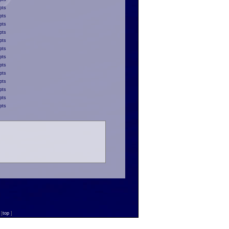
pts
pts
pts
pts
pts
pts
pts
pts
pts
pts
pts
pts
pts
n
[
top
]