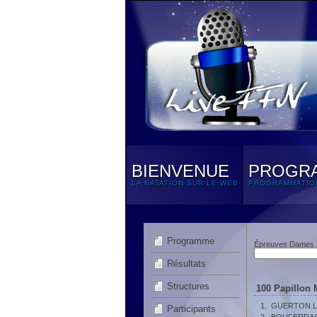
BIENVENUE
PROGR
LA NATATION SUR LE WEB
PROGRAMMATIO
Programme
Épreuves Dames
Résultats
Structures
100 Papillon 
1.
GUERTON L
Participants