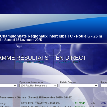
Championnats Régionaux Interclubs TC - Poule G - 25 m
Le Samedi 15 Novembre 2025
AMME
RÉSULTATS
EN DIRECT
N
POUR TOUT SAVOIR
VIVEZ L'ACTION !
Épreuves Messieurs
Relais Dames
Relai
Messieurs - Séries
(Samedi 15 Novembre 2025 - 16h41)
enny
2009
FRA
ETAMPES NATATION
01:02.03
+0.69
1039 
+0.69
972 