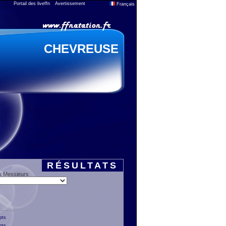
Portail des liveffn
Avertissement
Français
CHEVREUSE
RÉSULTATS
s Messieurs
pts
pts