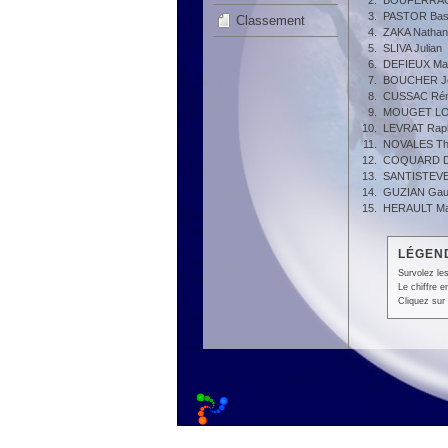
2.
BOUFERRACH
3.
PASTOR Bas
Classement
4.
ZAKA Nathan
5.
SLIVA Julian
6.
DEFIEUX Ma
7.
BOUCHER Je
8.
CUSSAC Ré
9.
MOUGET LO
10.
LEVRAT Rap
11.
NOVALES T
12.
COQUARD Di
13.
SANTISTEVE 
14.
GUZIAN Gaut
15.
HERAULT Ma
LÉGEND
Survolez les
Le chiffre 
Cliquez sur 