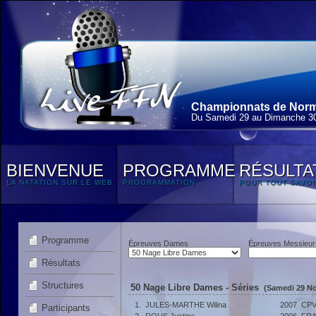
Championnats de Norma
Du Samedi 29 au Dimanche 3
BIENVENUE
PROGRAMME
RÉSULTA
LA NATATION SUR LE WEB
PROGRAMMATION
POUR TOUT SAVOI
Programme
Épreuves Dames
Épreuves Messieur
Résultats
Structures
50 Nage Libre Dames - Séries
(Samedi 29 No
1.
JULES-MARTHE Wilina
2007
CP
Participants