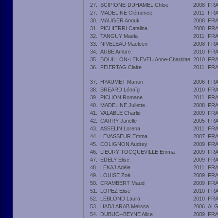
27.
SCIPIONE-DUHAMEL Chloe
2008
FR
27.
MADELINE Clémence
2011
FR
30.
MAUGER Anouk
2008
FR
31.
PICHIERRI Catalina
2008
FR
32.
TANGUY Maela
2011
FR
33.
NIVELEAU Maeleen
2008
FR
34.
AUBE Ambre
2010
FR
35.
BOUILLON-LENEVEU Anne-Charlotte
2010
FR
36.
FEIERTAG Claire
2011
FR
37.
HYAUMET Manon
2006
FR
38.
BREARD Lénaïg
2010
FR
39.
PICHON Romane
2011
FR
40.
MADELINE Juliette
2008
FR
41.
VALABLE Charlie
2009
FR
42.
CARRY Janelle
2005
FR
43.
ASSELIN Lorena
2011
FR
44.
LEVASSEUR Emma
2007
FR
45.
COLIGNON Audrey
2009
FR
46.
LIEURY-TOCQUEVILLE Emma
2009
FR
47.
EDELY Elise
2009
FR
48.
LEKAJ Adèle
2011
FR
49.
LOUISE Zoé
2009
FR
50.
CRAMBERT Maud
2009
FR
51.
LOPEZ Elise
2010
FR
52.
LEBLOND Laura
2010
FR
53.
HADJ ARAB Melissa
2006
AL
54.
DUBUC--BEYNE Alice
2009
FR