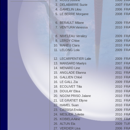
2.
ROUS Justine
2006
FR
3.
DELABARRE Suzie
2007
FR
4.
GAMELIN Lilou
2006
FR
5.
LE BERRE Morgane
2008
FR
6.
BERAULT Milane
2009
FR
7.
VENTURA Vanessa
2010
FR
8.
NIVELEAU Veralizy
2009
FR
8.
LEROY Chloe
2009
FR
10.
MAHEU Clara
2010
FR
11.
LELONG Lola
2009
FR
12.
LECARPENTIER Lalie
2009
FR
13.
MANSARD Maelys
2007
FR
14.
MENARD Line
2011
FR
15.
ANGLADE Elianna
2011
FR
16.
GALLIEN Chloé
2010
FR
16.
LE GALL Zia
2009
FR
18.
ECOLIVET Tilia
2010
FR
19.
DOULAY Elisa
2010
FR
20.
NGOM PRISO Jalane
2010
FR
21.
LE GRATIET Ellyne
2011
FR
22.
HAMEL Suan
2010
FR
23.
CASSISA Enola
2009
FR
24.
MESLIER Juliette
2010
FR
25.
KOBIELA Aline
2009
FR
26.
ALTUN Ela
2009
TU
27.
VERDIER Lisa
2006
FR