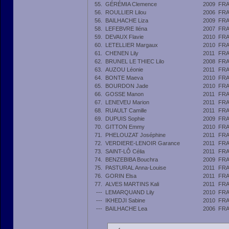
55.
GÉRÉMIA Clemence
2009
FR
56.
ROULLIER Lilou
2006
FR
56.
BAILHACHE Liza
2009
FR
58.
LEFEBVRE Iléna
2007
FR
59.
DEVAUX Flavie
2010
FR
60.
LETELLIER Margaux
2010
FR
61.
CHENEN Lily
2011
FR
62.
BRUNEL LE THIEC Lilo
2008
FR
63.
AUZOU Léonie
2011
FR
64.
BONTE Maeva
2010
FR
65.
BOURDON Jade
2010
FR
66.
GOSSE Manon
2011
FR
67.
LENEVEU Marion
2011
FR
68.
RUAULT Camille
2011
FR
69.
DUPUIS Sophie
2009
FR
70.
GITTON Emmy
2010
FR
71.
PHELOUZAT Joséphine
2011
FR
72.
VERDIERE-LENOIR Garance
2011
FR
73.
SAINT-LÔ Célia
2011
FR
74.
BENZEBIBA Bouchra
2009
FR
75.
PASTURAL Anna-Louise
2011
FR
76.
GORIN Elsa
2011
FR
77.
ALVES MARTINS Kali
2011
FR
---
LEMARQUAND Lily
2010
FR
---
IKHEDJI Sabine
2010
FR
---
BAILHACHE Lea
2006
FR