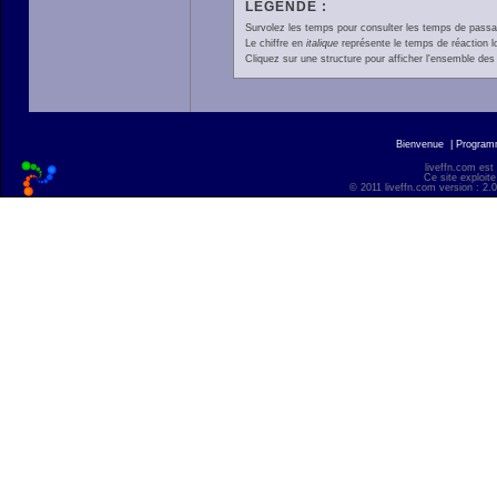
LÉGENDE :
Survolez les temps pour consulter les temps de passage 
Le chiffre en
italique
représente le temps de réaction l
Cliquez sur une structure pour afficher l'ensemble des 
Bienvenue
|
Progra
liveffn.com est
Ce site exploite
© 2011 liveffn.com version : 2.