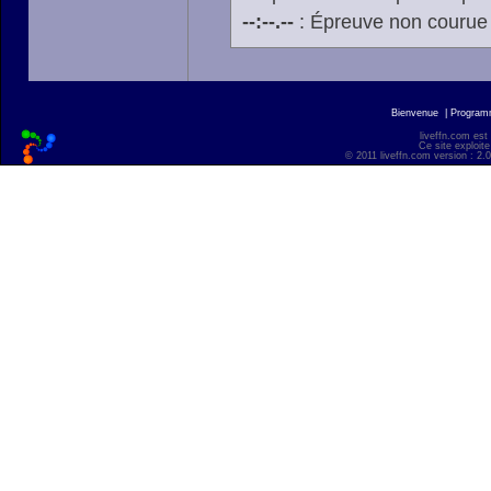
--:--.--
: Épreuve non courue
Bienvenue
|
Progra
liveffn.com est
Ce site exploite
© 2011 liveffn.com version : 2.