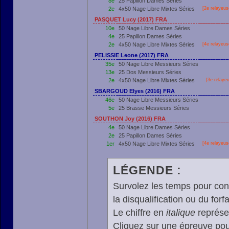
8e
25 Papillon Dames Séries
2e
4x50 Nage Libre Mixtes Séries
[2e relayeus
PASQUET Lucy (2017) FRA
10e
50 Nage Libre Dames Séries
4e
25 Papillon Dames Séries
2e
4x50 Nage Libre Mixtes Séries
[4e relayeus
PELISSIE Leone (2017) FRA
35e
50 Nage Libre Messieurs Séries
13e
25 Dos Messieurs Séries
2e
4x50 Nage Libre Mixtes Séries
[3e relayeu
SBARGOUD Elyes (2016) FRA
46e
50 Nage Libre Messieurs Séries
5e
25 Brasse Messieurs Séries
SOUTHON Joy (2016) FRA
4e
50 Nage Libre Dames Séries
2e
25 Papillon Dames Séries
1er
4x50 Nage Libre Mixtes Séries
[4e relayeus
LÉGENDE :
Survolez les temps pour cons
la disqualification ou du forfa
Le chiffre en
italique
représen
Cliquez sur une épreuve pour