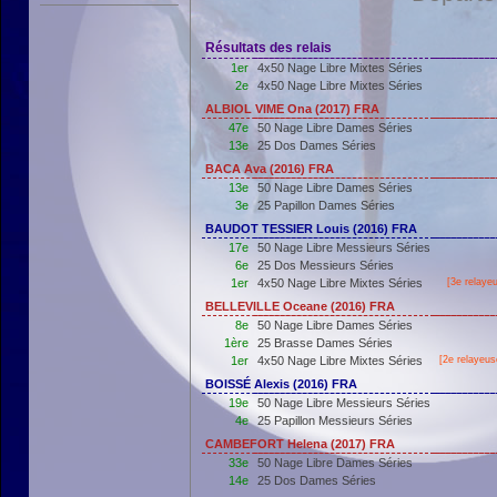
Résultats des relais
1er
4x50 Nage Libre Mixtes Séries
2e
4x50 Nage Libre Mixtes Séries
ALBIOL VIME Ona (2017) FRA
47e
50 Nage Libre Dames Séries
13e
25 Dos Dames Séries
BACA Ava (2016) FRA
13e
50 Nage Libre Dames Séries
3e
25 Papillon Dames Séries
BAUDOT TESSIER Louis (2016) FRA
17e
50 Nage Libre Messieurs Séries
6e
25 Dos Messieurs Séries
1er
4x50 Nage Libre Mixtes Séries
[3e relayeu
BELLEVILLE Oceane (2016) FRA
8e
50 Nage Libre Dames Séries
1ère
25 Brasse Dames Séries
1er
4x50 Nage Libre Mixtes Séries
[2e relayeus
BOISSÉ Alexis (2016) FRA
19e
50 Nage Libre Messieurs Séries
4e
25 Papillon Messieurs Séries
CAMBEFORT Helena (2017) FRA
33e
50 Nage Libre Dames Séries
14e
25 Dos Dames Séries