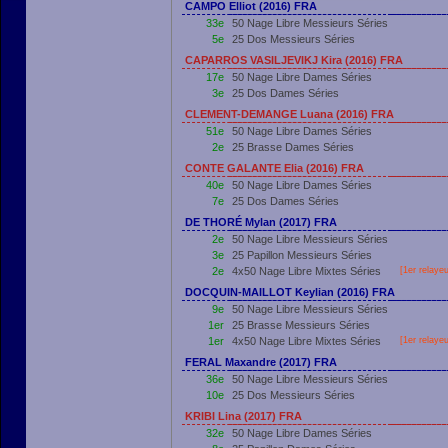
CAMPO Elliot (2016) FRA
33e
50 Nage Libre Messieurs Séries
5e
25 Dos Messieurs Séries
CAPARROS VASILJEVIKJ Kira (2016) FRA
17e
50 Nage Libre Dames Séries
3e
25 Dos Dames Séries
CLEMENT-DEMANGE Luana (2016) FRA
51e
50 Nage Libre Dames Séries
2e
25 Brasse Dames Séries
CONTE GALANTE Elia (2016) FRA
40e
50 Nage Libre Dames Séries
7e
25 Dos Dames Séries
DE THORÉ Mylan (2017) FRA
2e
50 Nage Libre Messieurs Séries
3e
25 Papillon Messieurs Séries
2e
4x50 Nage Libre Mixtes Séries
[
1er
relayeu
DOCQUIN-MAILLOT Keylian (2016) FRA
9e
50 Nage Libre Messieurs Séries
1er
25 Brasse Messieurs Séries
1er
4x50 Nage Libre Mixtes Séries
[
1er
relayeu
FERAL Maxandre (2017) FRA
36e
50 Nage Libre Messieurs Séries
10e
25 Dos Messieurs Séries
KRIBI Lina (2017) FRA
32e
50 Nage Libre Dames Séries