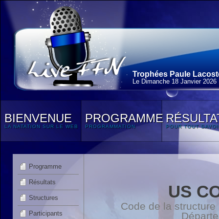
Trophées Paule Lacoste
Le Dimanche 18 Janvier 2026
BIENVENUE
PROGRAMME
RÉSULTA
LA NATATION SUR LE WEB
PROGRAMMATION
POUR TOUT SAVOI
Programme
Résultats
US C
Structures
Code de la structure
Participants
Départ