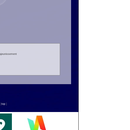
rajeunissement
n
[
top
]