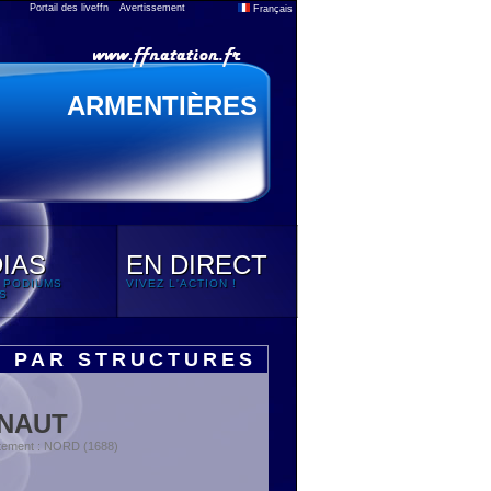
Portail des liveffn
Avertissement
Français
ARMENTIÈRES
IAS
EN DIRECT
 PODIUMS
VIVEZ L'ACTION !
S
S PAR STRUCTURES
INAUT
tement : NORD (1688)