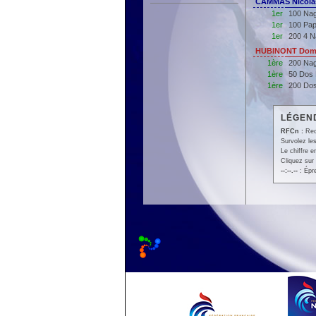
CAMMAS Nicolas
1er
100 Nag
1er
100 Pap
1er
200 4 N
HUBINONT Domi
1ère
200 Nag
1ère
50 Dos
1ère
200 Do
LÉGEND
RFCn :
Rec
Survolez les
Le chiffre 
Cliquez sur 
--:--.--
: Épr