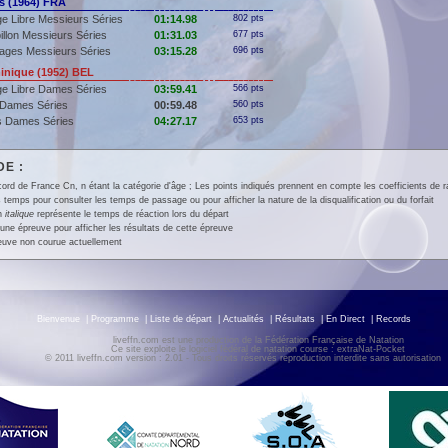
 (1964) FRA
e Libre Messieurs Séries
01:14.98
802 pts
illon Messieurs Séries
01:31.03
677 pts
ages Messieurs Séries
03:15.28
696 pts
nique (1952) BEL
e Libre Dames Séries
03:59.41
566 pts
 Dames Séries
00:59.48
560 pts
s Dames Séries
04:27.17
653 pts
E :
ord de France Cn, n étant la catégorie d'âge ; Les points indiqués prennent en compte les coefficients de 
 temps pour consulter les temps de passage ou pour afficher la nature de la disqualification ou du forfait
en
italique
représente le temps de réaction lors du départ
une épreuve pour afficher les résultats de cette épreuve
euve non courue actuellement
Bienvenue
|
Programme
|
Liste de départ
|
Actualités
|
Résultats
|
En Direct
|
Records
liveffn.com est une production de la Fédération Française de Natation
Ce site exploite le logiciel fédéral de natation course : extraNat-Pocket
© 2011 liveffn.com version : 2.01 - Tous droits réservés reproduction interdite sans autorisatio