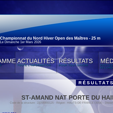
Championnat du Nord Hiver Open des Maîtres - 25 m
Le Dimanche 1
er
Mars 2026
AMME
ACTUALITÉS
RÉSULTATS
MÉD
N
TOUTE L'INFORMATION
POUR TOUT SAVOIR
PHOTOS
RECORD
RÉSULTAT
ST-AMAND NAT PORTE DU HA
Code de la structure : 23705900125 - Région : HAUTS-DE-FRANCE (3006) - Dépar