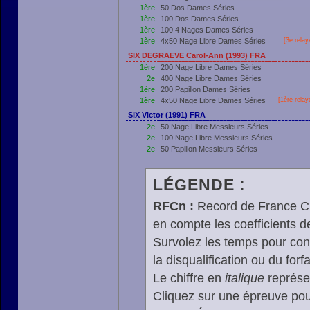
1ère
50 Dos Dames Séries
1ère
100 Dos Dames Séries
1ère
100 4 Nages Dames Séries
1ère
4x50 Nage Libre Dames Séries
[3e relay
SIX DEGRAEVE Carol-Ann (1993) FRA
1ère
200 Nage Libre Dames Séries
2e
400 Nage Libre Dames Séries
1ère
200 Papillon Dames Séries
1ère
4x50 Nage Libre Dames Séries
[
1ère
relay
SIX Victor (1991) FRA
2e
50 Nage Libre Messieurs Séries
2e
100 Nage Libre Messieurs Séries
2e
50 Papillon Messieurs Séries
LÉGENDE :
RFCn :
Record de France Cn,
en compte les coefficients 
Survolez les temps pour cons
la disqualification ou du forfa
Le chiffre en
italique
représen
Cliquez sur une épreuve pour