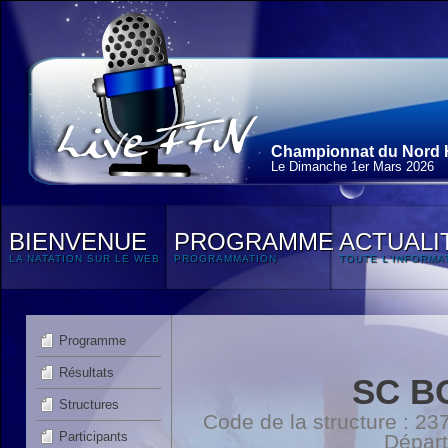
Championnat du Nord H
Le Dimanche 1
er
Mars 2026
BIENVENUE
PROGRAMME
ACTUALI
LA NATATION SUR LE WEB
PROGRAMMATION
TOUTE L'INFORMA
Programme
Résultats
SC B
Structures
Code de la structure : 
Participants
Dépar