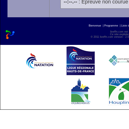
--:--.--
: Épreuve non courue
Bienvenue
|
Programme
|
Liste 
liveffn.com est
Ce site exploite
© 2011 liveffn.com version : 2.