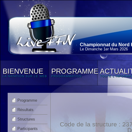
Championnat du Nord H
Le Dimanche 1
er
Mars 2026
BIENVENUE
PROGRAMME
ACTUALI
LA NATATION SUR LE WEB
PROGRAMMATION
TOUTE L'INFORMA
Programme
Résultats
Structures
Code de la structure : 
Participants
D