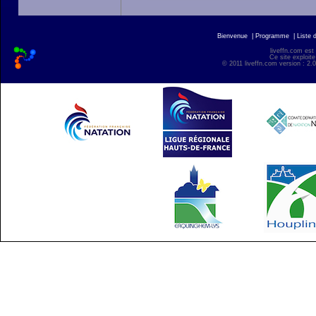
Bienvenue
|
Programme
|
Liste 
liveffn.com est
Ce site exploite
© 2011 liveffn.com version : 2.