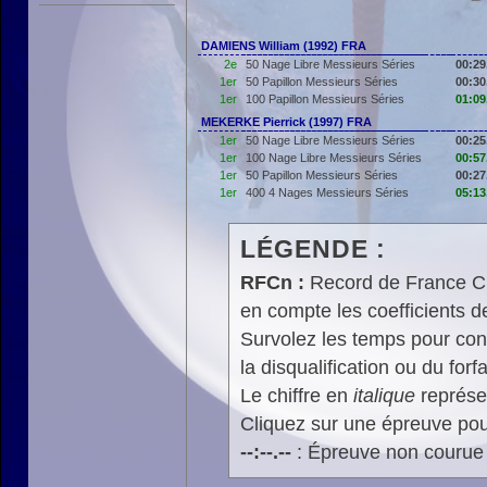
DAMIENS William (1992) FRA
2e
50 Nage Libre Messieurs Séries
00:29
1er
50 Papillon Messieurs Séries
00:30
1er
100 Papillon Messieurs Séries
01:09
MEKERKE Pierrick (1997) FRA
1er
50 Nage Libre Messieurs Séries
00:25
1er
100 Nage Libre Messieurs Séries
00:57
1er
50 Papillon Messieurs Séries
00:27
1er
400 4 Nages Messieurs Séries
05:13
LÉGENDE :
RFCn :
Record de France Cn,
en compte les coefficients 
Survolez les temps pour cons
la disqualification ou du forfa
Le chiffre en
italique
représen
Cliquez sur une épreuve pour
--:--.--
: Épreuve non courue