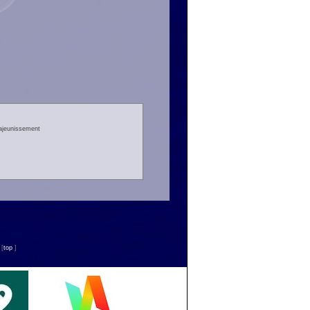
rajeunissement
n
[
top
]