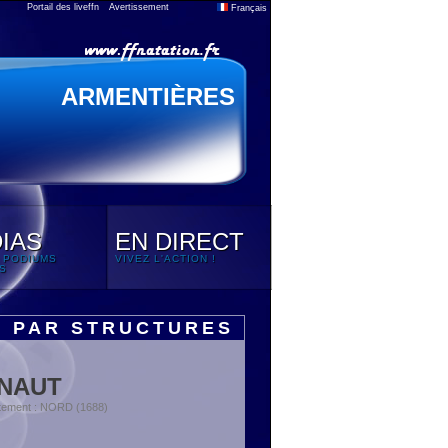
Portail des liveffn
Avertissement
Français
ARMENTIÈRES
IAS
EN DIRECT
 PODIUMS
VIVEZ L'ACTION !
S
S PAR STRUCTURES
INAUT
tement : NORD (1688)