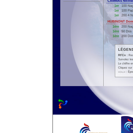
CAMMAS Nicolas
1er
100 Nag
1er
100 Pap
1er
200 4 N
HUBINONT Domi
1ère
200 Nag
1ère
50 Dos
1ère
200 Do
LÉGEND
RFCn :
Rec
Survolez les
Le chiffre 
Cliquez sur 
--:--.--
: Épr