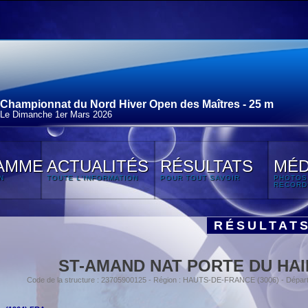
Championnat du Nord Hiver Open des Maîtres - 25 m
Le Dimanche 1
er
Mars 2026
AMME
ACTUALITÉS
RÉSULTATS
MÉD
N
TOUTE L'INFORMATION
POUR TOUT SAVOIR
PHOTOS
RECORD
RÉSULTAT
ST-AMAND NAT PORTE DU HA
Code de la structure : 23705900125 - Région : HAUTS-DE-FRANCE (3006) - Dépar