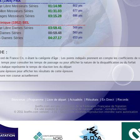
 (1964) FRA
e Libre Messieurs Séries
01:14.98
802 pts
illon Messieurs Séries
01:31.03
677 pts
ages Messieurs Séries
03:15.28
696 pts
nique (1952) BEL
e Libre Dames Séries
03:59.41
566 pts
 Dames Séries
00:59.48
560 pts
s Dames Séries
04:27.17
653 pts
E :
ord de France Cn, n étant la catégorie d'âge ; Les points indiqués prennent en compte les coefficients de 
 temps pour consulter les temps de passage ou pour afficher la nature de la disqualification ou du forfait
en
italique
représente le temps de réaction lors du départ
une épreuve pour afficher les résultats de cette épreuve
euve non courue actuellement
Bienvenue
|
Programme
|
Liste de départ
|
Actualités
|
Résultats
|
En Direct
|
Records
liveffn.com est une production de la Fédération Française de Natation
Ce site exploite le logiciel fédéral de natation course : extraNat-Pocket
© 2011 liveffn.com version : 2.01 - Tous droits réservés reproduction interdite sans autorisatio