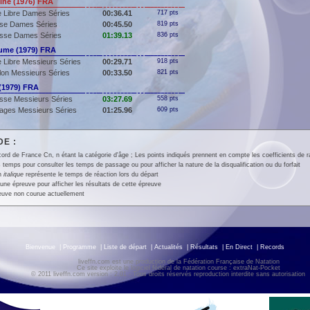
ne (1976) FRA
 Libre Dames Séries
00:36.41
717 pts
se Dames Séries
00:45.50
819 pts
sse Dames Séries
01:39.13
836 pts
ume (1979) FRA
 Libre Messieurs Séries
00:29.71
918 pts
llon Messieurs Séries
00:33.50
821 pts
(1979) FRA
sse Messieurs Séries
03:27.69
558 pts
ages Messieurs Séries
01:25.96
609 pts
E :
ord de France Cn, n étant la catégorie d'âge ; Les points indiqués prennent en compte les coefficients de 
 temps pour consulter les temps de passage ou pour afficher la nature de la disqualification ou du forfait
en
italique
représente le temps de réaction lors du départ
une épreuve pour afficher les résultats de cette épreuve
euve non courue actuellement
Bienvenue
|
Programme
|
Liste de départ
|
Actualités
|
Résultats
|
En Direct
|
Records
liveffn.com est une production de la Fédération Française de Natation
Ce site exploite le logiciel fédéral de natation course : extraNat-Pocket
© 2011 liveffn.com version : 2.01 - Tous droits réservés reproduction interdite sans autorisatio