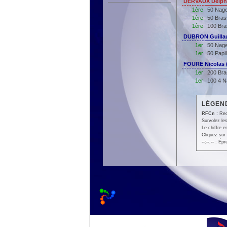
DERVAUX Delphi
1ère
50 Nage
1ère
50 Bras
1ère
100 Bra
DUBRON Guilla
1er
50 Nage
1er
50 Papi
FOURE Nicolas 
1er
200 Bra
1er
100 4 N
LÉGEND
RFCn :
Rec
Survolez les
Le chiffre 
Cliquez sur 
--:--.--
: Épr