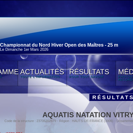
Championnat du Nord Hiver Open des Maîtres - 25 m
Le Dimanche 1
er
Mars 2026
AMME
ACTUALITÉS
RÉSULTATS
MÉD
N
TOUTE L'INFORMATION
POUR TOUT SAVOIR
PHOTOS
RECORD
RÉSULTAT
AQUATIS NATATION VITR
Code de la structure : 23706202679 - Région : HAUTS-DE-FRANCE (3006) - Départeme