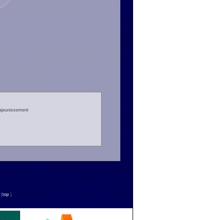
rajeunissement
n
[
top
]