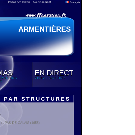
Portail des liveffn
Avertissement
Français
ARMENTIÈRES
IAS
EN DIRECT
 PODIUMS
VIVEZ L'ACTION !
S
S PAR STRUCTURES
Y
nt : PAS-DE-CALAIS (1655)