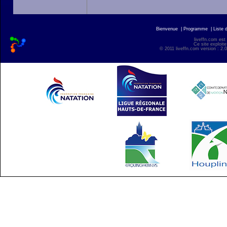
Bienvenue
|
Programme
|
Liste 
liveffn.com est
Ce site exploite
© 2011 liveffn.com version : 2.