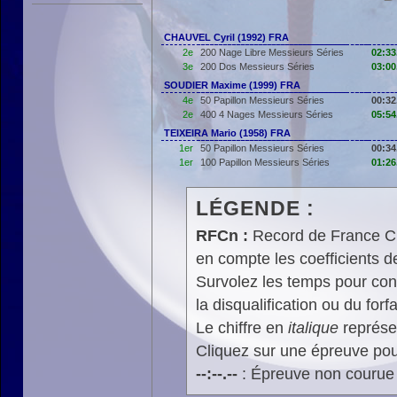
CHAUVEL Cyril (1992) FRA
2e
200 Nage Libre Messieurs Séries
02:33
3e
200 Dos Messieurs Séries
03:00
SOUDIER Maxime (1999) FRA
4e
50 Papillon Messieurs Séries
00:32
2e
400 4 Nages Messieurs Séries
05:54
TEIXEIRA Mario (1958) FRA
1er
50 Papillon Messieurs Séries
00:34
1er
100 Papillon Messieurs Séries
01:26
LÉGENDE :
RFCn :
Record de France Cn,
en compte les coefficients 
Survolez les temps pour cons
la disqualification ou du forfa
Le chiffre en
italique
représen
Cliquez sur une épreuve pour
--:--.--
: Épreuve non courue