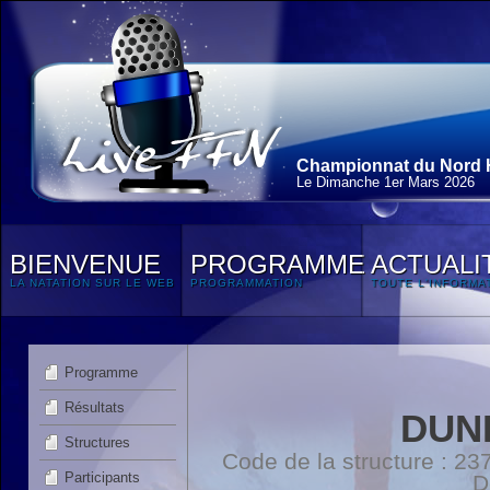
Championnat du Nord H
Le Dimanche 1
er
Mars 2026
BIENVENUE
PROGRAMME
ACTUALI
LA NATATION SUR LE WEB
PROGRAMMATION
TOUTE L'INFORMA
Programme
Résultats
DUN
Structures
Code de la structure : 
Participants
D