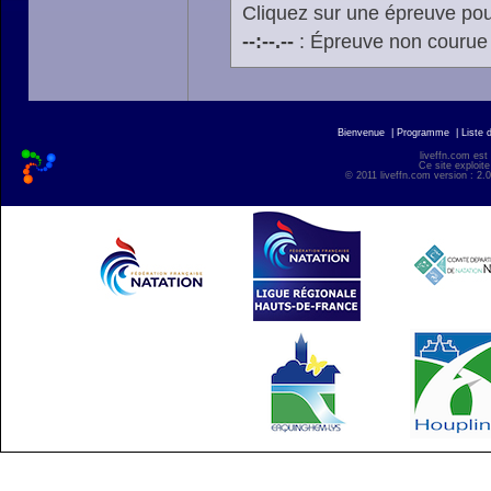
Cliquez sur une épreuve pour
--:--.--
: Épreuve non courue
Bienvenue
|
Programme
|
Liste 
liveffn.com est
Ce site exploite
© 2011 liveffn.com version : 2.