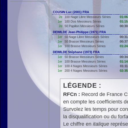
COUSIN Luc (2001) FRA
2e
100 Nage Libre Messieurs Séries
01:06
1er
100 Dos Messieurs Séries
01:15
2e
50 Papillon Messieurs Séries
00:30
DEWILDE Jean-Philippe (1971) FRA
1er
50 Nage Libre Messieurs Séries
00:31
1er
50 Brasse Messieurs Séries
00:37
1er
100 Brasse Messieurs Séries
01:24
DEWILDE Stéphane (1973) FRA
1er
50 Brasse Messieurs Séries
00:34
1er
100 Brasse Messieurs Séries
01:14
1er
100 4 Nages Messieurs Séries
01:11
1er
200 4 Nages Messieurs Séries
02:35
LÉGENDE :
RFCn :
Record de France Cn,
en compte les coefficients 
Survolez les temps pour cons
la disqualification ou du forfa
Le chiffre en
italique
représen