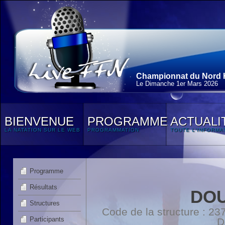
Championnat du Nord H
Le Dimanche 1
er
Mars 2026
BIENVENUE
PROGRAMME
ACTUALI
LA NATATION SUR LE WEB
PROGRAMMATION
TOUTE L'INFORMA
Programme
Résultats
DOU
Structures
Code de la structure : 
Participants
D