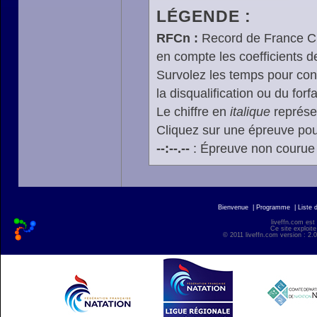
LÉGENDE :
RFCn :
Record de France Cn,
en compte les coefficients 
Survolez les temps pour cons
la disqualification ou du forfa
Le chiffre en
italique
représen
Cliquez sur une épreuve pour
--:--.--
: Épreuve non courue
Bienvenue
|
Programme
|
Liste 
liveffn.com est
Ce site exploite
© 2011 liveffn.com version : 2.