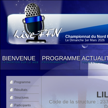
Championnat du Nord H
Le Dimanche 1
er
Mars 2026
BIENVENUE
PROGRAMME
ACTUALI
LA NATATION SUR LE WEB
PROGRAMMATION
TOUTE L'INFORMA
Programme
Résultats
LI
Structures
Code de la structure : 
Participants
D