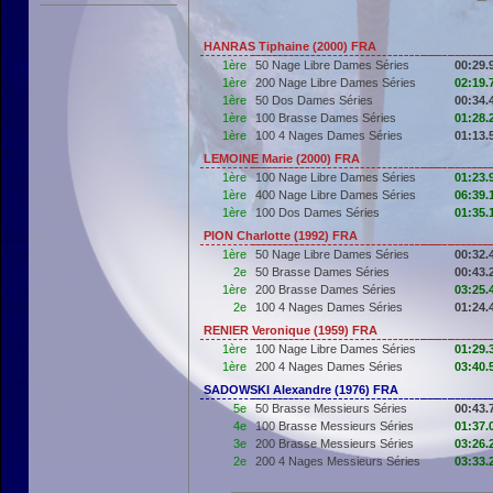
HANRAS Tiphaine (2000) FRA
1ère
50 Nage Libre Dames Séries
00:29.
1ère
200 Nage Libre Dames Séries
02:19.
1ère
50 Dos Dames Séries
00:34.
1ère
100 Brasse Dames Séries
01:28.
1ère
100 4 Nages Dames Séries
01:13.
LEMOINE Marie (2000) FRA
1ère
100 Nage Libre Dames Séries
01:23.
1ère
400 Nage Libre Dames Séries
06:39.
1ère
100 Dos Dames Séries
01:35.
PION Charlotte (1992) FRA
1ère
50 Nage Libre Dames Séries
00:32.
2e
50 Brasse Dames Séries
00:43.
1ère
200 Brasse Dames Séries
03:25.
2e
100 4 Nages Dames Séries
01:24.
RENIER Veronique (1959) FRA
1ère
100 Nage Libre Dames Séries
01:29.
1ère
200 4 Nages Dames Séries
03:40.
SADOWSKI Alexandre (1976) FRA
5e
50 Brasse Messieurs Séries
00:43.
4e
100 Brasse Messieurs Séries
01:37.
3e
200 Brasse Messieurs Séries
03:26.
2e
200 4 Nages Messieurs Séries
03:33.