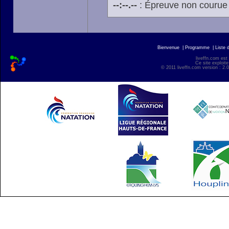
--:--.--
: Épreuve non courue
Bienvenue
|
Programme
|
Liste 
liveffn.com est
Ce site exploite
© 2011 liveffn.com version : 2.