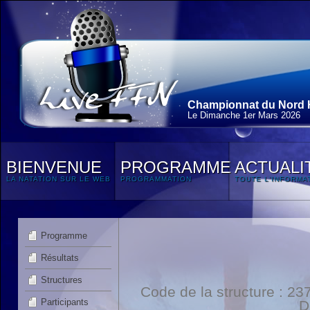
Championnat du Nord H
Le Dimanche 1
er
Mars 2026
BIENVENUE
PROGRAMME
ACTUALI
LA NATATION SUR LE WEB
PROGRAMMATION
TOUTE L'INFORMA
Programme
Résultats
Structures
Code de la structure : 
Participants
D