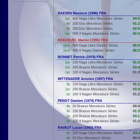
BAESEN Maxence (1996) FRA
1er
400 Nage Libre Messieurs Séries
04:5
4e
100 Dos Messieurs Séries
01:2
2e
200 Dos Messieurs Séries
02:5
1er
200 4 Nages Messieurs Séries
02:4
BEAUQUEL Marine (1995) FRA
1ère
400 Nage Libre Dames Séries
06:0
1ère
400 4 Nages Dames Séries
06:2
BONNET Patrick (1970) FRA
1er
100 Nage Libre Messieurs Séries
01:2
1er
200 Brasse Messieurs Séries
03:4
1er
100 4 Nages Messieurs Séries
01:3
MITTENAERE Antoine (1997) FRA
3e
100 Nage Libre Messieurs Séries
01:1
1er
200 Brasse Messieurs Séries
03:3
2e
100 4 Nages Messieurs Séries
01:2
PENOT Damien (1974) FRA
4e
50 Brasse Messieurs Séries
00:4
3e
100 Brasse Messieurs Séries
01:3
2e
200 Brasse Messieurs Séries
03:1
2e
100 4 Nages Messieurs Séries
01:2
RAVAUT Lucas (1993) FRA
4e
200 Nage Libre Messieurs Séries
03:1
4e
50 Dos Messieurs Séries
00:4