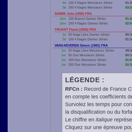
4e
100 4 Nages Messieurs Séries
01:3
3e
200 4 Nages Messieurs Séries
03:2
SABBE Julie (1996) FRA
1ère
100 Brasse Dames Séries
01:2
1ère
200 4 Nages Dames Séries
02:5
TRUANT Flavie (2000) FRA
2e
50 Nage Libre Dames Séries
00:3
3e
100 4 Nages Dames Séries
01:3
VANGAEVEREN Simon (1991) FRA
1er
50 Nage Libre Messieurs Séries
00:2
1er
50 Dos Messieurs Séries
00:3
1er
100 Dos Messieurs Séries
01:0
1er
200 Dos Messieurs Séries
02:3
LÉGENDE :
RFCn :
Record de France Cn,
en compte les coefficients 
Survolez les temps pour cons
la disqualification ou du forfa
Le chiffre en
italique
représen
Cliquez sur une épreuve pour