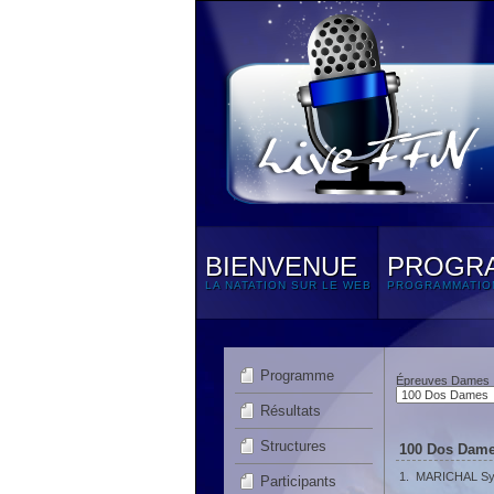
BIENVENUE
PROGR
LA NATATION SUR LE WEB
PROGRAMMATIO
Programme
Épreuves Dames
Résultats
Structures
100 Dos Dames
1.
MARICHAL Syl
Participants