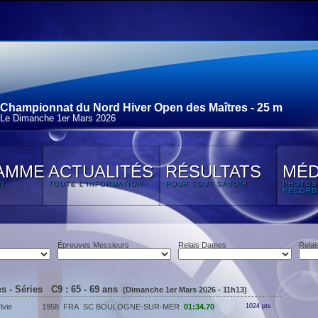
Championnat du Nord Hiver Open des Maîtres - 25 m
Le Dimanche 1
er
Mars 2026
AMME
ACTUALITÉS
RÉSULTATS
MÉD
N
TOUTE L'INFORMATION
POUR TOUT SAVOIR
PHOTOS
RECORD
Épreuves Messieurs
Relais Dames
Relai
 - Séries C9 : 65 - 69 ans
(Dimanche 1er Mars 2026 - 11h13)
vie
1958
FRA
SC BOULOGNE-SUR-MER
01:34.70
1024 pts