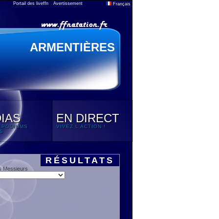
Portail des liveffn
Avertissement
Français
ARMENTIÈRES
IAS
EN DIRECT
 PODIUMS
VIVEZ L'ACTION !
S
RÉSULTATS
s Messieurs