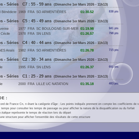
 - Séries C7 : 55 - 59 ans
(Dimanche 1er Mars 2026 - 11h13)
Bénédicte
1969
FRA
SO ARMENTIÈRES
01:30.52
838 pts
 - Séries C5 : 45 - 49 ans
(Dimanche 1er Mars 2026 - 11h13)
erine
1977
FRA
SC BOULOGNE-SUR-MER
01:19.98
941 pts
Cécile
1978
FRA
SN LENS
01:26.57
798 pts
 - Séries C4 : 40 - 44 ans
(Dimanche 1er Mars 2026 - 11h13)
ES Anaïs
1982
FRA
SO ARMENTIÈRES
01:26.78
715 pts
 - Séries C2 : 30 - 34 ans
(Dimanche 1er Mars 2026 - 11h13)
le
1995
FRA
SN LENS
01:26.37
691 pts
 - Séries C1 : 25 - 29 ans
(Dimanche 1er Mars 2026 - 11h13)
ie
2000
FRA
LILLE UC NATATION
01:35.18
483 pts
E :
ord de France Cn, n étant la catégorie d'âge ; Les points indiqués prennent en compte les coefficients de 
 temps pour consulter les temps de passage ou pour afficher la nature de la disqualification ou du forfait
en
italique
représente le temps de réaction lors du départ
une structure pour afficher l'ensemble des résultats de cette structure