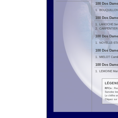
100 Dos Dames
1.
BOUQUILLON 
100 Dos Dames
1.
LAHOCHE Sev
2.
CARPENTIER 
100 Dos Dames
1.
NOYELLE-STA
100 Dos Dames
1.
MIELOT Camil
100 Dos Dames
1.
LEMOINE Mar
LÉGEND
RFCn :
Rec
Survolez les
Le chiffre 
Cliquez sur 