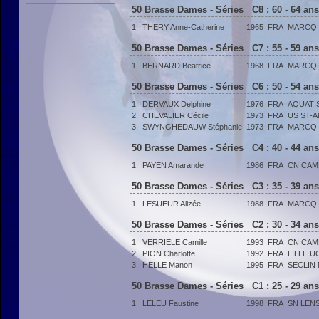
50 Brasse Dames - Séries C8 : 60 - 64 an
1.
THERY Anne-Catherine
1965
FRA
MARCQ 
50 Brasse Dames - Séries C7 : 55 - 59 an
1.
BERNARD Beatrice
1968
FRA
MARCQ 
50 Brasse Dames - Séries C6 : 50 - 54 an
1.
DERVAUX Delphine
1976
FRA
AQUATIS
2.
CHEVALIER Cécile
1973
FRA
US ST-
3.
SWYNGHEDAUW Stéphanie
1973
FRA
MARCQ 
50 Brasse Dames - Séries C4 : 40 - 44 an
1.
PAYEN Amarande
1986
FRA
CN CAM
50 Brasse Dames - Séries C3 : 35 - 39 an
1.
LESUEUR Alizée
1988
FRA
MARCQ 
50 Brasse Dames - Séries C2 : 30 - 34 an
1.
VERRIELE Camille
1993
FRA
CN CAM
2.
PION Charlotte
1992
FRA
LILLE U
3.
HELLE Manon
1995
FRA
SECLIN
50 Brasse Dames - Séries C1 : 25 - 29 an
1.
LELEU Faustine
1998
FRA
SN LEN