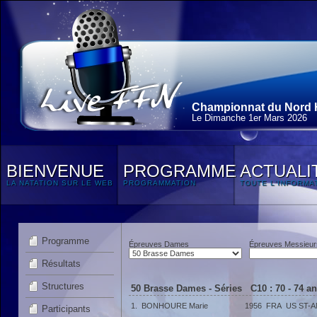
Championnat du Nord H
Le Dimanche 1
er
Mars 2026
BIENVENUE
PROGRAMME
ACTUALI
LA NATATION SUR LE WEB
PROGRAMMATION
TOUTE L'INFORMA
Programme
Épreuves Dames
Épreuves Messieur
Résultats
Structures
50 Brasse Dames - Séries C10 : 70 - 74 a
1.
BONHOURE Marie
1956
FRA
US ST-
Participants