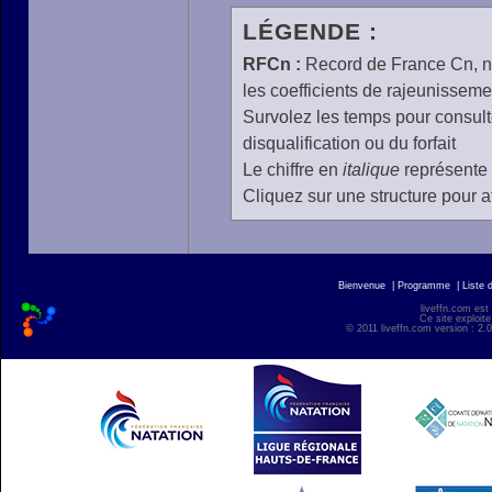
LÉGENDE :
RFCn :
Record de France Cn, n 
les coefficients de rajeunisseme
Survolez les temps pour consulte
disqualification ou du forfait
Le chiffre en
italique
représente 
Cliquez sur une structure pour af
Bienvenue
|
Programme
|
Liste 
liveffn.com est
Ce site exploite
© 2011 liveffn.com version : 2.