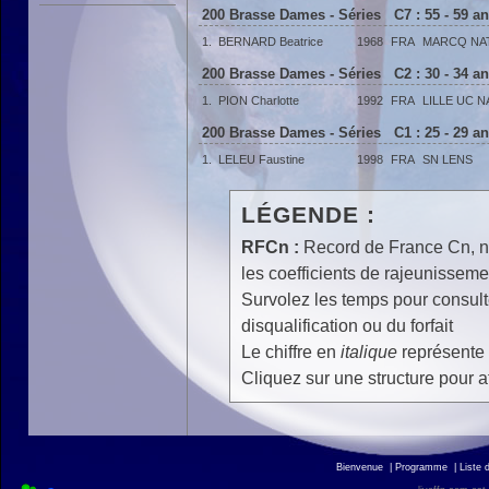
200 Brasse Dames - Séries C7 : 55 - 59 a
1.
BERNARD Beatrice
1968
FRA
MARCQ NA
200 Brasse Dames - Séries C2 : 30 - 34 a
1.
PION Charlotte
1992
FRA
LILLE UC N
200 Brasse Dames - Séries C1 : 25 - 29 a
1.
LELEU Faustine
1998
FRA
SN LENS
LÉGENDE :
RFCn :
Record de France Cn, n 
les coefficients de rajeunisseme
Survolez les temps pour consulte
disqualification ou du forfait
Le chiffre en
italique
représente 
Cliquez sur une structure pour af
Bienvenue
|
Programme
|
Liste 