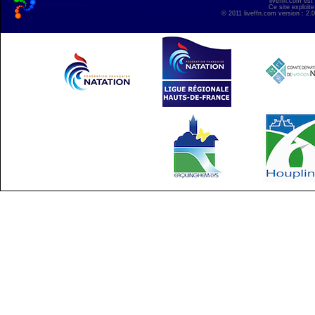
liveffn.com est
Ce site exploite
© 2011 liveffn.com version : 2.