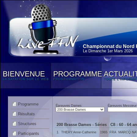
Championnat du Nord H
Le Dimanche 1
er
Mars 2026
BIENVENUE
PROGRAMME
ACTUALI
LA NATATION SUR LE WEB
PROGRAMMATION
TOUTE L'INFORMA
Programme
Épreuves Dames
Épreuves Messieur
Résultats
Structures
200 Brasse Dames - Séries C8 : 60 - 64 a
1.
THERY Anne-Catherine
1965
FRA
MARCQ NA
Participants