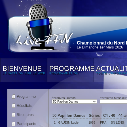
Championnat du Nord H
Le Dimanche 1
er
Mars 2026
BIENVENUE
PROGRAMME
ACTUALI
LA NATATION SUR LE WEB
PROGRAMMATION
TOUTE L'INFORMA
Programme
Épreuves Dames
Épreuves Messieur
Résultats
Structures
50 Papillon Dames - Séries C4 : 40 - 44 
1.
GAUDIN Lucie
1985
FRA
SN LENS
Participants