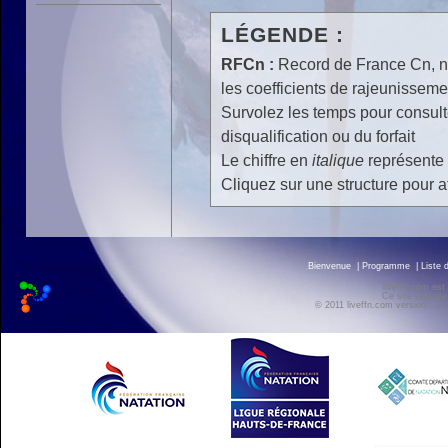
LÉGENDE :
RFCn :
Record de France Cn, n 
les coefficients de rajeunisseme
Survolez les temps pour consulte
disqualification ou du forfait
Le chiffre en
italique
représente 
Cliquez sur une structure pour af
Bienvenue
|
Programme
|
Liste 
liveffn.com est
Ce site exploite
© 2011 liveffn.com version : 2.