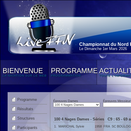
Championnat du Nord H
Le Dimanche 1
er
Mars 2026
BIENVENUE
PROGRAMME
ACTUALI
LA NATATION SUR LE WEB
PROGRAMMATION
TOUTE L'INFORMA
Programme
Épreuves Dames
Épreuves Messieur
Résultats
Structures
100 4 Nages Dames - Séries C9 : 65 - 69 
1.
MARICHAL Sylvie
1958
FRA
SC BOULOG
Participants