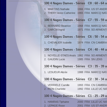
100 4 Nages Dames - Séries C8 : 60 - 64 
1.
MARTINS Nathalie
1966
FRA
US ST-AND
2.
THERY Anne-Catherine
1965
FRA
MARCQ NAT
100 4 Nages Dames - Séries C7 : 55 - 59 
1.
BERNARD Beatrice
1968
FRA
MARCQ NAT
2.
GARCIA Ingrid
1971
FRA
SO ARMENT
100 4 Nages Dames - Séries C6 : 50 - 54 
1.
CHEVALIER Isabelle
1974
FRA
CN CAMBRA
100 4 Nages Dames - Séries C4 : 40 - 44 
1.
NOYELLE-STAES Anaïs
1982
FRA
SO ARMENT
2.
GAUDIN Lucie
1985
FRA
SN LENS
100 4 Nages Dames - Séries C3 : 35 - 39 
1.
LESUEUR Alizée
1988
FRA
MARCQ NAT
100 4 Nages Dames - Séries C2 : 30 - 34 
1.
VERRIELE Camille
1993
FRA
CN CAMBRA
2.
PION Charlotte
1992
FRA
LILLE UC N
100 4 Nages Dames - Séries C1 : 25 - 29 
1.
HANRAS Tiphaine
2000
FRA
LILLE UC N
2.
LEPAGE Rose
2001
FRA
US ST-AND