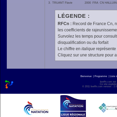
3.
TRUANT Flavie
2000
FRA
CN HALLUIN
LÉGENDE :
RFCn :
Record de France Cn, n 
les coefficients de rajeunisseme
Survolez les temps pour consulte
disqualification ou du forfait
Le chiffre en
italique
représente 
Cliquez sur une structure pour af
Bienvenue
|
Programme
|
Liste 
liveffn.com est
Ce site exploite
© 2011 liveffn.com version : 2.