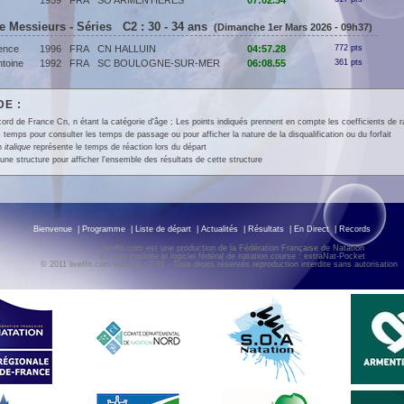
r
1959
FRA
SO ARMENTIÈRES
07:02.34
e Messieurs - Séries C2 : 30 - 34 ans
(Dimanche 1er Mars 2026 - 09h37)
ence
1996
FRA
CN HALLUIN
04:57.28
772 pts
toine
1992
FRA
SC BOULOGNE-SUR-MER
06:08.55
361 pts
E :
ord de France Cn, n étant la catégorie d'âge ; Les points indiqués prennent en compte les coefficients de 
 temps pour consulter les temps de passage ou pour afficher la nature de la disqualification ou du forfait
en
italique
représente le temps de réaction lors du départ
une structure pour afficher l'ensemble des résultats de cette structure
Bienvenue
|
Programme
|
Liste de départ
|
Actualités
|
Résultats
|
En Direct
|
Records
liveffn.com est une production de la Fédération Française de Natation
Ce site exploite le logiciel fédéral de natation course : extraNat-Pocket
© 2011 liveffn.com version : 2.01 - Tous droits réservés reproduction interdite sans autorisatio