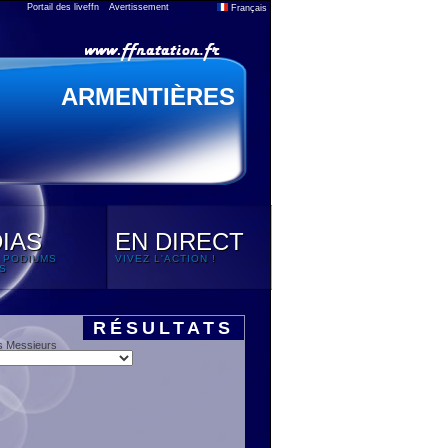
Portail des liveffn
Avertissement
Français
ARMENTIÈRES
IAS
EN DIRECT
 PODIUMS
VIVEZ L'ACTION !
S
RÉSULTATS
s Messieurs