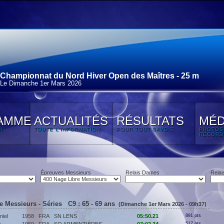
Championnat du Nord Hiver Open des Maîtres - 25 m
Le Dimanche 1
er
Mars 2026
AMME
ACTUALITÉS
RÉSULTATS
MÉD
N
TOUTE L'INFORMATION
POUR TOUT SAVOIR
PHOTOS
RECORD
Épreuves Messieurs
Relais Dames
Relai
e Messieurs - Séries C9 : 65 - 69 ans
(Dimanche 1er Mars 2026 - 09h37)
iel
1958
FRA
SN LENS
05:50.21
891 pts
517 pts