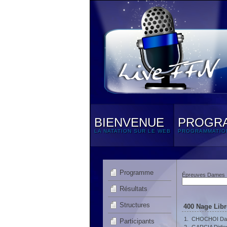
BIENVENUE
PROGR
LA NATATION SUR LE WEB
PROGRAMMATIO
Programme
Épreuves Dames
Résultats
Structures
400 Nage Libr
1.
CHOCHOI Dan
Participants