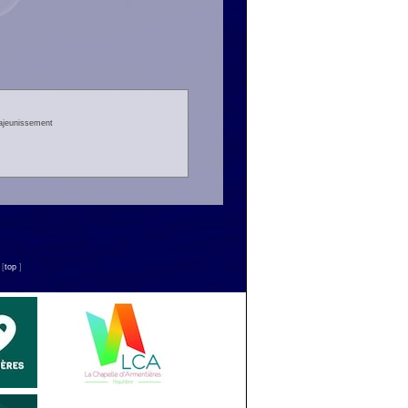
rajeunissement
n
[
top
]