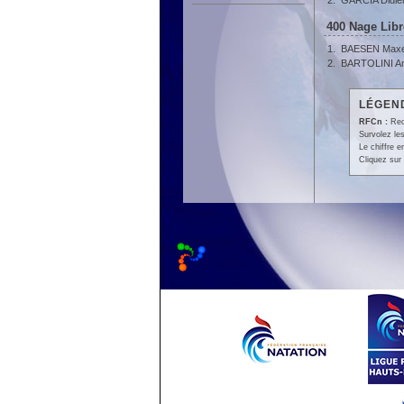
2.
GARCIA Didie
400 Nage Libr
1.
BAESEN Max
2.
BARTOLINI An
LÉGEND
RFCn :
Rec
Survolez les
Le chiffre 
Cliquez sur 