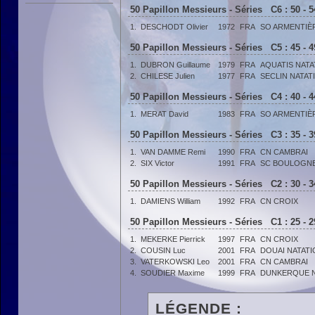
50 Papillon Messieurs - Séries C6 : 50 - 
1.
DESCHODT Olivier
1972
FRA
SO ARMENTIÈ
50 Papillon Messieurs - Séries C5 : 45 - 
1.
DUBRON Guillaume
1979
FRA
AQUATIS NATA
2.
CHILESE Julien
1977
FRA
SECLIN NATAT
50 Papillon Messieurs - Séries C4 : 40 - 
1.
MERAT David
1983
FRA
SO ARMENTIÈ
50 Papillon Messieurs - Séries C3 : 35 - 
1.
VAN DAMME Remi
1990
FRA
CN CAMBRAI
2.
SIX Victor
1991
FRA
SC BOULOGN
50 Papillon Messieurs - Séries C2 : 30 - 
1.
DAMIENS William
1992
FRA
CN CROIX
50 Papillon Messieurs - Séries C1 : 25 - 
1.
MEKERKE Pierrick
1997
FRA
CN CROIX
2.
COUSIN Luc
2001
FRA
DOUAI NATATI
3.
VATERKOWSKI Leo
2001
FRA
CN CAMBRAI
4.
SOUDIER Maxime
1999
FRA
DUNKERQUE N
LÉGENDE :