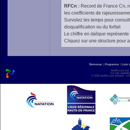
RFCn :
Record de France Cn, n 
les coefficients de rajeunisseme
Survolez les temps pour consulte
disqualification ou du forfait
Le chiffre en
italique
représente 
Cliquez sur une structure pour af
Bienvenue
|
Programme
|
Liste 
liveffn.com est
Ce site exploite
© 2011 liveffn.com version : 2.