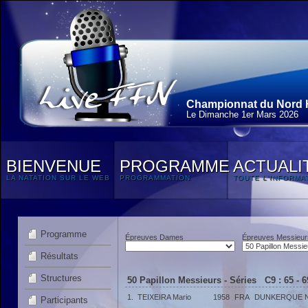
Championnat du Nord H
Le Dimanche 1
er
Mars 2026
BIENVENUE
PROGRAMME
ACTUALI
LA NATATION SUR LE WEB
PROGRAMMATION
TOUTE L'INFORMA
Programme
Épreuves Dames
Épreuves Messieur
Résultats
Structures
50 Papillon Messieurs - Séries C9 : 65 - 
1.
TEIXEIRA Mario
1958
FRA
DUNKERQUE N
Participants