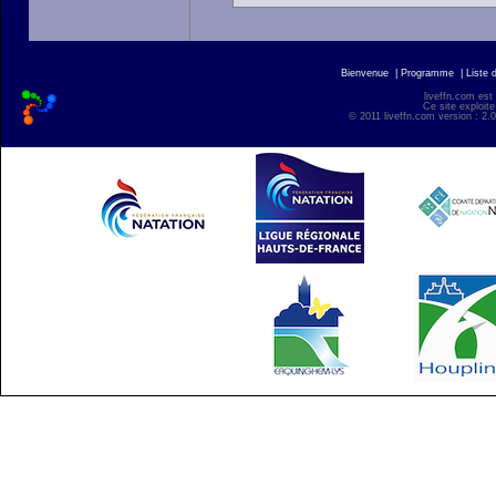
Bienvenue
|
Programme
|
Liste 
liveffn.com est
Ce site exploite
© 2011 liveffn.com version : 2.