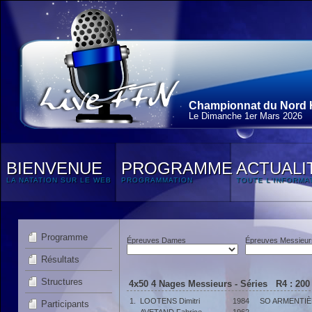
Championnat du Nord H
Le Dimanche 1
er
Mars 2026
BIENVENUE
PROGRAMME
ACTUALI
LA NATATION SUR LE WEB
PROGRAMMATION
TOUTE L'INFORMA
Programme
Épreuves Dames
Épreuves Messieur
Résultats
Structures
4x50 4 Nages Messieurs - Séries R4 : 200
1.
LOOTENS Dimitri
1984
SO ARMENTI
Participants