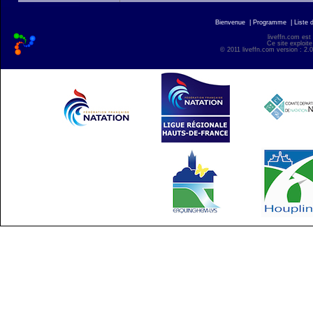
Bienvenue
|
Programme
|
Liste 
liveffn.com est
Ce site exploite
© 2011 liveffn.com version : 2.