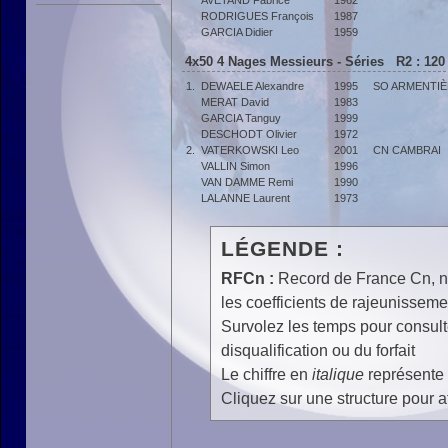
AVETAND Fabrice
1962
RODRIGUES François
1987
GARCIA Didier
1959
4x50 4 Nages Messieurs - Séries R2 : 120
1.
DEWAELE Alexandre
1995
SO ARMENTI
MERAT David
1983
GARCIA Tanguy
1999
DESCHODT Olivier
1972
2.
VATERKOWSKI Leo
2001
CN CAMBRAI
VALLIN Simon
1996
VAN DAMME Remi
1990
LALANNE Laurent
1973
LÉGENDE :
RFCn :
Record de France Cn, n 
les coefficients de rajeunisseme
Survolez les temps pour consulte
disqualification ou du forfait
Le chiffre en
italique
représente 
Cliquez sur une structure pour af