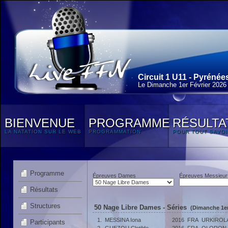
Circuit 1 U11 - Pyrénée
Le Dimanche 1
er
Février 2026
BIENVENUE
PROGRAMME
RÉSULTA
LA NATATION SUR LE WEB
PROGRAMMATION
POUR TOUT SAVOI
Programme
Épreuves Dames
Épreuves Messieur
Résultats
Structures
50 Nage Libre Dames - Séries
(Dimanche 1er
1.
MESSINA Iona
2016
FRA
URKIROL
Participants