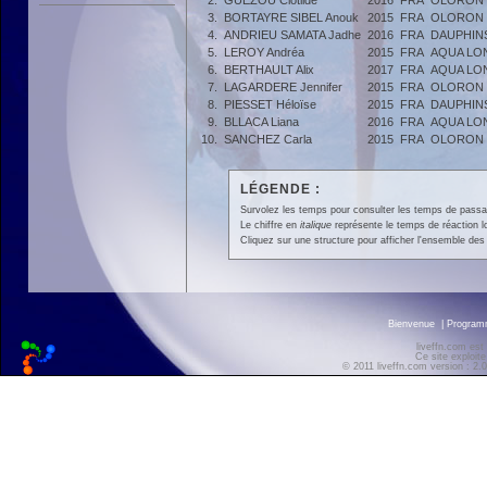
2.
GUEZOU Clotilde
2016
FRA
OLORON 
3.
BORTAYRE SIBEL Anouk
2015
FRA
OLORON 
4.
ANDRIEU SAMATA Jadhe
2016
FRA
DAUPHINS
5.
LEROY Andréa
2015
FRA
AQUA LO
6.
BERTHAULT Alix
2017
FRA
AQUA LO
7.
LAGARDERE Jennifer
2015
FRA
OLORON 
8.
PIESSET Héloïse
2015
FRA
DAUPHINS
9.
BLLACA Liana
2016
FRA
AQUA LO
10.
SANCHEZ Carla
2015
FRA
OLORON 
LÉGENDE :
Survolez les temps pour consulter les temps de passage 
Le chiffre en
italique
représente le temps de réaction l
Cliquez sur une structure pour afficher l'ensemble des 
Bienvenue
|
Progra
liveffn.com est
Ce site exploite
© 2011 liveffn.com version : 2.