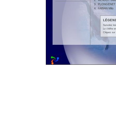
2.
MENJOT Gas
3.
PLONGENET 
4.
FABIAN Milo
LÉGEND
Survolez les
Le chiffre 
Cliquez sur 