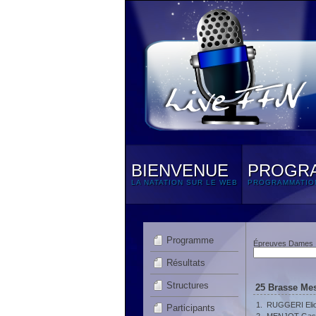
BIENVENUE
PROGR
LA NATATION SUR LE WEB
PROGRAMMATIO
Programme
Épreuves Dames
Résultats
Structures
25 Brasse Mes
1.
RUGGERI Elio
Participants