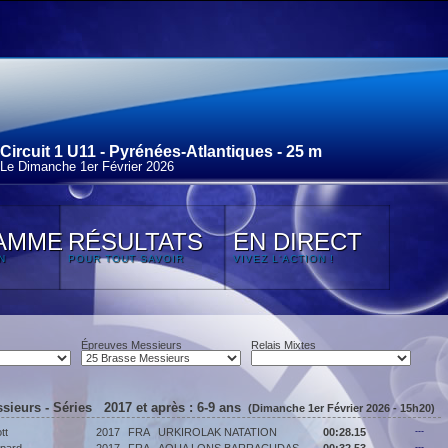
Circuit 1 U11 - Pyrénées-Atlantiques - 25 m
Le Dimanche 1
er
Février 2026
AMME
RÉSULTATS
EN DIRECT
N
POUR TOUT SAVOIR
VIVEZ L'ACTION !
Épreuves Messieurs
Relais Mixtes
sieurs - Séries 2017 et après : 6-9 ans
(Dimanche 1er Février 2026 - 15h20)
tt
2017
FRA
URKIROLAK NATATION
00:28.15
---
---