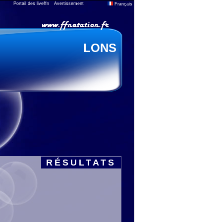
Portail des liveffn
Avertissement
Français
LONS
RÉSULTATS