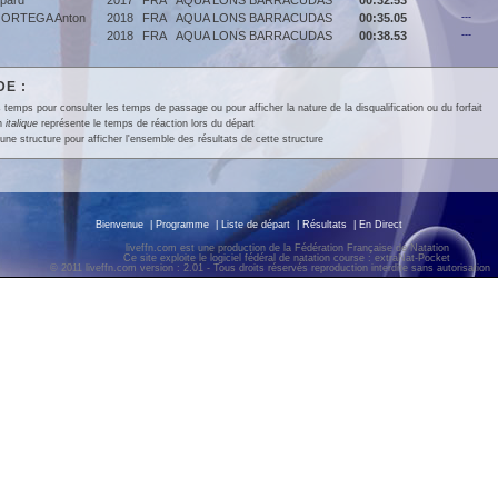
pard
2017
FRA
AQUA LONS BARRACUDAS
00:32.53
ORTEGA Anton
2018
FRA
AQUA LONS BARRACUDAS
00:35.05
---
2018
FRA
AQUA LONS BARRACUDAS
00:38.53
---
E :
 temps pour consulter les temps de passage ou pour afficher la nature de la disqualification ou du forfait
en
italique
représente le temps de réaction lors du départ
une structure pour afficher l'ensemble des résultats de cette structure
Bienvenue
|
Programme
|
Liste de départ
|
Résultats
|
En Direct
liveffn.com est une production de la Fédération Française de Natation
Ce site exploite le logiciel fédéral de natation course : extraNat-Pocket
© 2011 liveffn.com version : 2.01 - Tous droits réservés reproduction interdite sans autorisatio