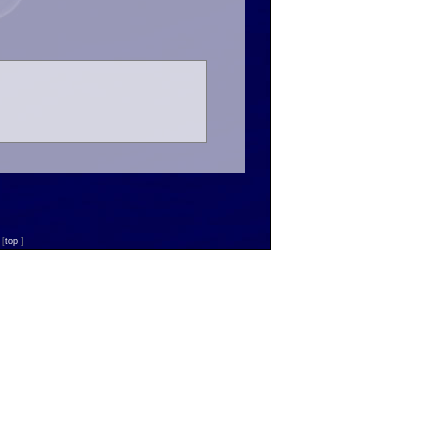
n
[
top
]