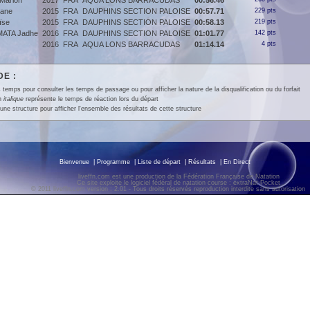
arion
2017
FRA
AQUA LONS BARRACUDAS
00:56.46
ane
2015
FRA
DAUPHINS SECTION PALOISE
00:57.71
229 pts
ïse
2015
FRA
DAUPHINS SECTION PALOISE
00:58.13
219 pts
ATA Jadhe
2016
FRA
DAUPHINS SECTION PALOISE
01:01.77
142 pts
2016
FRA
AQUA LONS BARRACUDAS
01:14.14
4 pts
E :
 temps pour consulter les temps de passage ou pour afficher la nature de la disqualification ou du forfait
en
italique
représente le temps de réaction lors du départ
une structure pour afficher l'ensemble des résultats de cette structure
Bienvenue
|
Programme
|
Liste de départ
|
Résultats
|
En Direct
liveffn.com est une production de la Fédération Française de Natation
Ce site exploite le logiciel fédéral de natation course : extraNat-Pocket
© 2011 liveffn.com version : 2.01 - Tous droits réservés reproduction interdite sans autorisatio