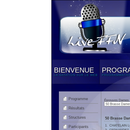
BIENVENUE
PROGR
LA NATATION SUR LE WEB
PROGRAMMATIO
Programme
Épreuves Dames
Résultats
Structures
50 Brasse Da
1.
CHATELAIN L
Participants