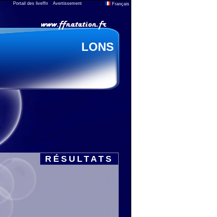
Portail des liveffn
Avertissement
Français
LONS
RÉSULTATS