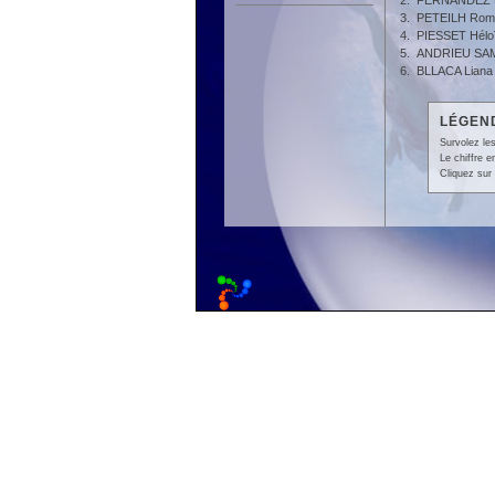
2.
FERNANDEZ M
3.
PETEILH Rom
4.
PIESSET Hélo
5.
ANDRIEU SAM
6.
BLLACA Liana
LÉGEND
Survolez les
Le chiffre 
Cliquez sur 