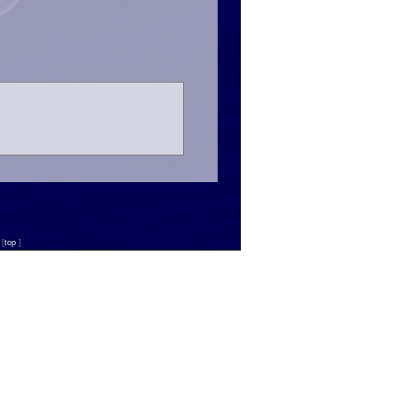
n
[
top
]