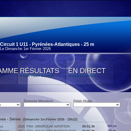
Circuit 1 U11 - Pyrénées-Atlantiques - 25 m
Le Dimanche 1
er
Février 2026
AMME
RÉSULTATS
EN DIRECT
N
POUR TOUT SAVOIR
VIVEZ L'ACTION !
Épreuves Messieurs
Relais Mixtes
mes - Séries
(Dimanche 1er Février 2026 - 15h22)
ya
2016
FRA
URKIROLAK NATATION
00:51.30
409 pts
260 pts