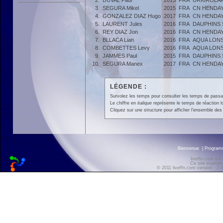
2.
DUVAL Paul
2015
FRA
URKIROLAK
3.
SEGURA Mikel
2015
FRA
CN HENDA
4.
GONZALEZ DIAZ Hugo
2017
FRA
CN HENDA
5.
LAURENT Jules
2016
FRA
DAUPHINS 
6.
REY DIAZ Jon
2016
FRA
CN HENDA
7.
BLLACA Lian
2016
FRA
AQUA LON
8.
COMBETTES Levy
2016
FRA
AQUA LON
9.
JAMMES Paul
2015
FRA
DAUPHINS 
10.
SEGURA Manex
2017
FRA
CN HENDA
LÉGENDE :
Survolez les temps pour consulter les temps de passage 
Le chiffre en
italique
représente le temps de réaction l
Cliquez sur une structure pour afficher l'ensemble des 
Bienvenue
|
Progra
liveffn.com est
Ce site exploite
© 2011 liveffn.com version : 2.