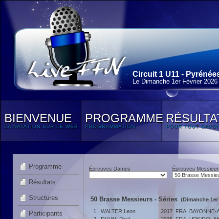
Circuit 1 U11 - Pyrénée
Le Dimanche 1
er
Février 2026
BIENVENUE
PROGRAMME
RÉSULTA
LA NATATION SUR LE WEB
PROGRAMMATION
POUR TOUT SAVOI
Programme
Épreuves Dames
Épreuves Messieur
Résultats
Structures
50 Brasse Messieurs - Séries
(Dimanche 1er 
1.
WALTER Leon
2017
FRA
BAYONNE-A
Participants