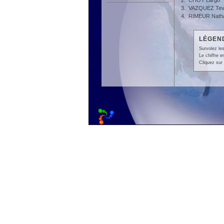
2.
CHOY Largo
3.
VAZQUEZ Te
4.
RIMEUR Nath
LÉGEND
Survolez les
Le chiffre 
Cliquez sur 