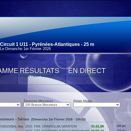
Circuit 1 U11 - Pyrénées-Atlantiques - 25 m
Le Dimanche 1
er
Février 2026
AMME
RÉSULTATS
EN DIRECT
N
POUR TOUT SAVOIR
VIVEZ L'ACTION !
Épreuves Messieurs
Relais Mixtes
ssieurs - Séries
(Dimanche 1er Février 2026 - 15h33)
NDIZABAL Ilias
2015
FRA
URKIROLAK NATATION
01:51.98
258 pts
219 pts