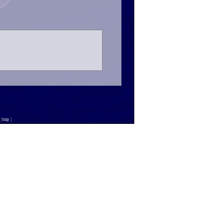
n
[
top
]