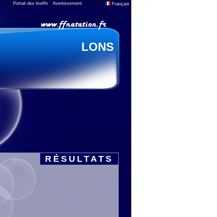
Portail des liveffn
Avertissement
Français
LONS
RÉSULTATS