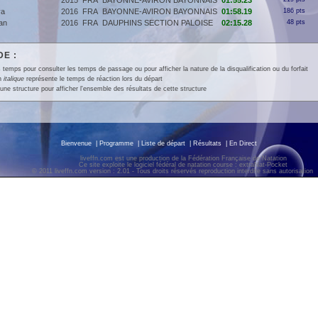
2015
FRA
BAYONNE-AVIRON BAYONNAIS
01:55.23
va
2016
FRA
BAYONNE-AVIRON BAYONNAIS
01:58.19
186 pts
an
2016
FRA
DAUPHINS SECTION PALOISE
02:15.28
48 pts
E :
 temps pour consulter les temps de passage ou pour afficher la nature de la disqualification ou du forfait
en
italique
représente le temps de réaction lors du départ
une structure pour afficher l'ensemble des résultats de cette structure
Bienvenue
|
Programme
|
Liste de départ
|
Résultats
|
En Direct
liveffn.com est une production de la Fédération Française de Natation
Ce site exploite le logiciel fédéral de natation course : extraNat-Pocket
© 2011 liveffn.com version : 2.01 - Tous droits réservés reproduction interdite sans autorisatio