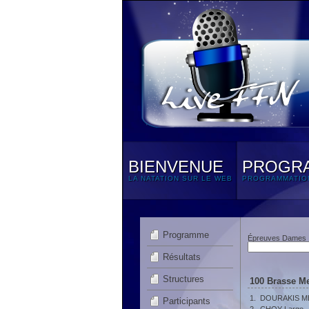
BIENVENUE
PROGR
LA NATATION SUR LE WEB
PROGRAMMATIO
Programme
Épreuves Dames
Résultats
Structures
100 Brasse Me
1.
DOURAKIS ME
Participants