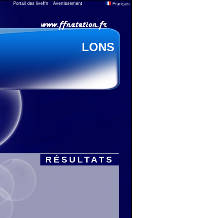
Portail des liveffn
Avertissement
Français
LONS
RÉSULTATS