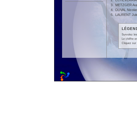
2.
ECHEVERRIA 
3.
METZGER Aug
4.
DUVAL Nicola
5.
LAURENT Jul
LÉGEND
Survolez les
Le chiffre 
Cliquez sur 