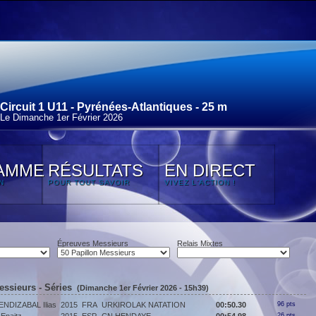
Circuit 1 U11 - Pyrénées-Atlantiques - 25 m
Le Dimanche 1
er
Février 2026
AMME
RÉSULTATS
EN DIRECT
N
POUR TOUT SAVOIR
VIVEZ L'ACTION !
Épreuves Messieurs
Relais Mixtes
essieurs - Séries
(Dimanche 1er Février 2026 - 15h39)
NDIZABAL Ilias
2015
FRA
URKIROLAK NATATION
00:50.30
96 pts
26 pts