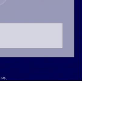
n
[
top
]