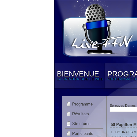
BIENVENUE
PROGR
LA NATATION SUR LE WEB
PROGRAMMATIO
Programme
Épreuves Dames
Résultats
Structures
50 Papillon M
1.
DOURAKIS ME
Participants