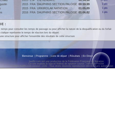
Enaitz
2015
ESP
CN HENDAYE
00:54.98
ustin
2015
FRA
DAUPHINS SECTION PALOISE
00:59.99
1 pts
s
2015
FRA
URKIROLAK NATATION
01:05.89
1 pts
es
2016
FRA
DAUPHINS SECTION PALOISE
01:06.82
1 pts
E :
 temps pour consulter les temps de passage ou pour afficher la nature de la disqualification ou du forfait
en
italique
représente le temps de réaction lors du départ
une structure pour afficher l'ensemble des résultats de cette structure
Bienvenue
|
Programme
|
Liste de départ
|
Résultats
|
En Direct
liveffn.com est une production de la Fédération Française de Natation
Ce site exploite le logiciel fédéral de natation course : extraNat-Pocket
© 2011 liveffn.com version : 2.01 - Tous droits réservés reproduction interdite sans autorisatio