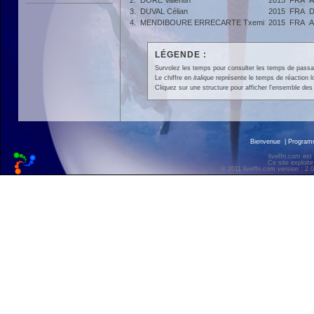
2.
DORE Valentin
2015
FRA
A
3.
DUVAL Célian
2015
FRA
D
4.
MENDIBOURE ERRECARTE Txemi
2015
FRA
A
LÉGENDE :
Survolez les temps pour consulter les temps de passage 
Le chiffre en
italique
représente le temps de réaction l
Cliquez sur une structure pour afficher l'ensemble des 
Bienvenue
|
Progra
liveffn.com est
Ce site exploite
© 2011 liveffn.com version : 2.