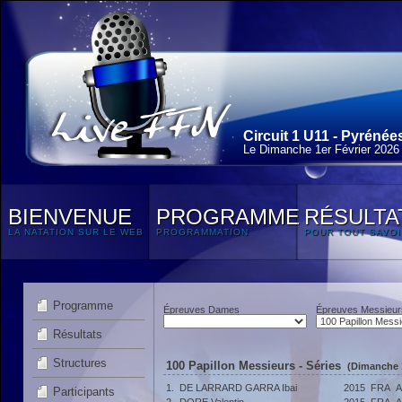
Circuit 1 U11 - Pyrénée
Le Dimanche 1
er
Février 2026
BIENVENUE
PROGRAMME
RÉSULTA
LA NATATION SUR LE WEB
PROGRAMMATION
POUR TOUT SAVOI
Programme
Épreuves Dames
Épreuves Messieur
Résultats
Structures
100 Papillon Messieurs - Séries
(Dimanche 1
1.
DE LARRARD GARRA Ibai
2015
FRA
A
Participants