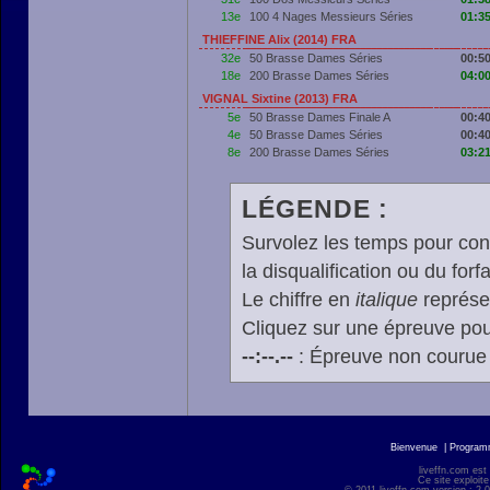
13e
100 4 Nages Messieurs Séries
01:35
THIEFFINE Alix (2014) FRA
32e
50 Brasse Dames Séries
00:50
18e
200 Brasse Dames Séries
04:00
VIGNAL Sixtine (2013) FRA
5e
50 Brasse Dames Finale A
00:40
4e
50 Brasse Dames Séries
00:40
8e
200 Brasse Dames Séries
03:21
LÉGENDE :
Survolez les temps pour cons
la disqualification ou du forfa
Le chiffre en
italique
représen
Cliquez sur une épreuve pour
--:--.--
: Épreuve non courue
Bienvenue
|
Progra
liveffn.com est
Ce site exploite