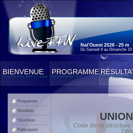
Nat'Ouest 2026 - 25 m
Du Samedi 9 au Dimanche 10
BIENVENUE
PROGRAMME
RÉSULTA
LA NATATION SUR LE WEB
PROGRAMMATION
POUR TOUT SAVOI
Programme
Résultats
UNION
Structures
Code de la structur
Participants
Dép