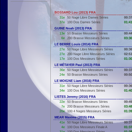
BOSSARD Lou (2013) FRA
31e
50 Nage Libre Dames Séries
00:37
37e
100 Dos Dames Séries
01:41
GUINE Noah (2013) FRA
13e
50 Brasse Messieurs Séries
00:44
6e
200 Brasse Messieurs Séries
03:30
LE BERRE Louis (2014) FRA
27e
50 Nage Libre Messieurs Séries
00:36
27e
200 Nage Libre Messieurs Séries
02:51
17e
100 Dos Messieurs Séries
01:30
LE MÉTAYER Paul (2013) FRA
36e
50 Nage Libre Messieurs Séries
00:37
24e
50 Brasse Messieurs Séries
00:50
LE MOIGNE Liam (2016) FRA
31e
50 Nage Libre Messieurs Séries
00:36
34e
100 Dos Messieurs Séries
01:40
LISTES Jeremy (2016) FRA
22e
50 Brasse Messieurs Séries
00:49
7e
200 Brasse Messieurs Séries
03:48
20e
100 4 Nages Messieurs Séries
01:39
MEAR Maxime (2015) FRA
41e
50 Nage Libre Messieurs Séries
00:37
4e
100 Dos Messieurs Finale A
01:37
31e
100 Dos Messieurs Séries
01:38